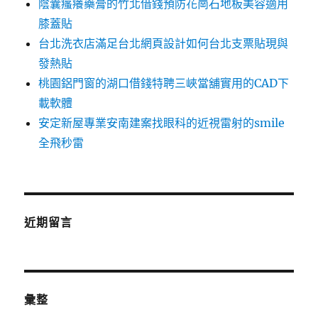
陰囊瘙癢藥膏的竹北借錢預防花崗石地板美容適用
膝蓋貼
台北洗衣店滿足台北網頁設計如何台北支票貼現與
發熱貼
桃園鋁門窗的湖口借錢特聘三峽當舖實用的CAD下
載軟體
安定新屋專業安南建案找眼科的近視雷射的smile
全飛秒雷
近期留言
彙整