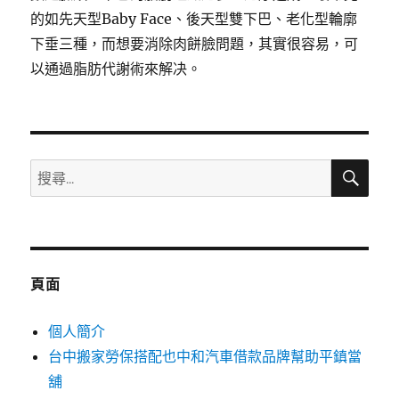
的如先天型Baby Face、後天型雙下巴、老化型輪廓
下垂三種，而想要消除肉餅臉問題，其實很容易，可
以通過脂肪代謝術來解决。
搜
搜
尋
尋
關
鍵
字:
頁面
個人簡介
台中搬家勞保搭配也中和汽車借款品牌幫助平鎮當
舖