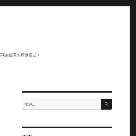
服務為標凖的經營模式。
搜
搜
尋
尋
關
鍵
字: