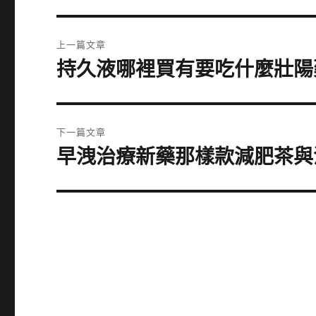
文
上一篇文章
章
持久液哪裡買有要吃什麼壯陽
上
一
導
篇
覽
文
下一篇文章
章:
早洩治療新藥那樣款減肥茶與
下
一
篇
文
章: