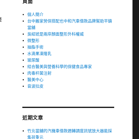
頁面
個人簡介
整
台中搬家勞保搭配也中和汽車借款品牌幫助平鎮
當舖
吳紹琥是兩岸顏面整形外科權威
微整形
抽脂手術
水滴果凍隆乳
玻尿酸
結合醫美與營養科學的保健食品專家
肉毒杆菌注射
醫美中心
音波拉皮
近期文章
竹北當舖的汽機車借款週轉調度訊號放大器能採
集荷重元