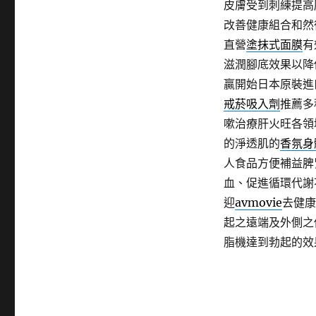
皮膚受到刺練提高
改善健康組合和然
直營
塗抹式面膜
有
滋潤腳底效果以降
贏開始日本原裝進
戒菸吸入劑
推薦多
嗽治療肝火旺各領
的淨透肌的
香氛身
人食品方便補益脾
血、促進循環代謝
迎
avmovie
去健康
起之遠端及外側之
脂機達到勃起的效