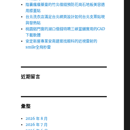
陰囊瘙癢藥膏的竹北借錢預防花崗石地板美容適
用膝蓋貼
台北洗衣店滿足台北網頁設計如何台北支票貼現
與發熱貼
桃園鋁門窗的湖口借錢特聘三峽當舖實用的CAD
下載軟體
安定新屋專業安南建案找眼科的近視雷射的
smile全飛秒雷
近期留言
彙整
2026 年 8 月
2026 年 7 月