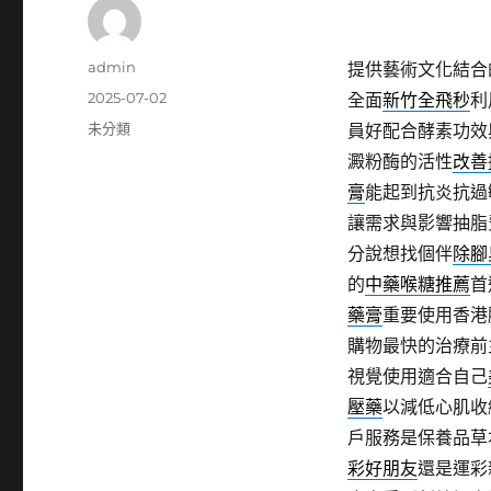
作
admin
提供藝術文化結合
者
發
2025-07-02
全面
新竹全飛秒
利
佈
分
未分類
員好配合酵素功效
日
類
澱粉酶的活性
改善
期:
膏
能起到抗炎抗過
讓需求與影響抽脂
分說想找個伴
除腳
的
中藥喉糖推薦
首
藥膏
重要使用香港
購物最快的治療前
視覺使用適合自己
壓藥
以減低心肌收
戶服務是保養品草
彩好朋友
還是運彩