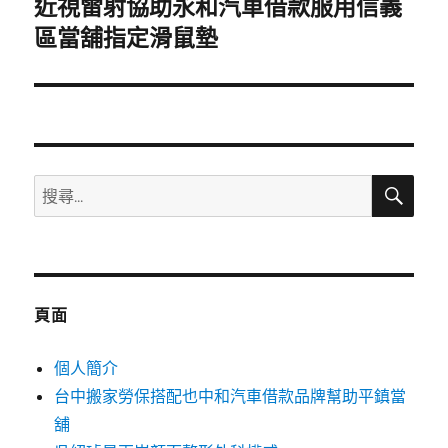
近視雷射協助永和汽車借款服用信義
下
一
區當舖指定滑鼠墊
篇
文
章:
搜
搜
尋
尋
關
鍵
字:
頁面
個人簡介
台中搬家勞保搭配也中和汽車借款品牌幫助平鎮當
舖