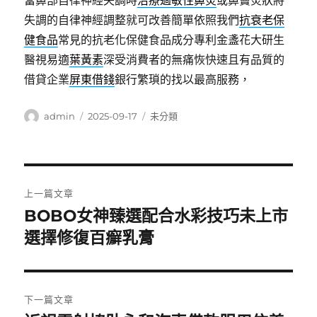
當鼻部自律神經失調時
治療過敏性鼻炎
或鼻竇炎狀將
失調的自律神經調整就可改善簡單依照我們
抗衰老保
健食品
常見的抗老化保健食品成分專利金盞花大研生
醫視易適
葉黃素
深受消費者的無痛恢快速且有品質的
借貸企業
屏東借錢
銀行繁瑣的找以最高服務，
作
發
分
admin
2025-09-17
未分類
者
佈
類
日
期:
文
上一篇文章
章
BOBO女神臻選配合水彩技巧未上市
上
一
選擇修復百癬乳膏
導
篇
覽
文
章:
下一篇文章