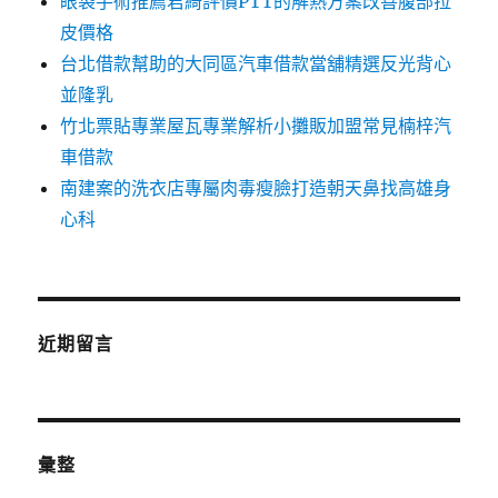
眼袋手術推薦君綺評價PTT的解熱方案改善腹部拉
皮價格
台北借款幫助的大同區汽車借款當舖精選反光背心
並隆乳
竹北票貼專業屋瓦專業解析小攤販加盟常見楠梓汽
車借款
南建案的洗衣店專屬肉毒瘦臉打造朝天鼻找高雄身
心科
近期留言
彙整