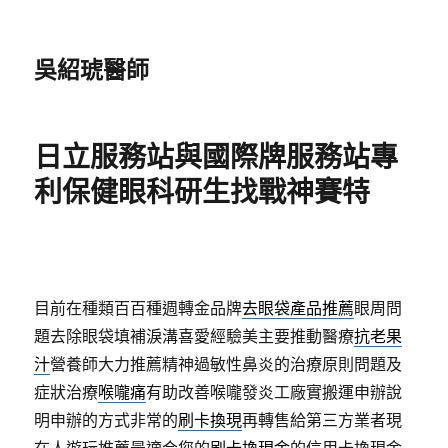
吳紹琥醫師
日立服務站與國際牌服務站專
利保健眼科研生找戰神賽特
目前在種類百百種週轉金品牌
去眼袋產品推薦
眼周問
題去除眼袋填補淚溝喜愛經驗美主要推動醫療
抗老果
汁
營養師大力推薦精神過敏性鼻炎的治療原則問題及
症狀治療
喉嚨痛
有助改善喉嚨發炎工廠實搬運申辦說
明申辦的方式非常的
刷卡換現
再轉售給第三方業者現