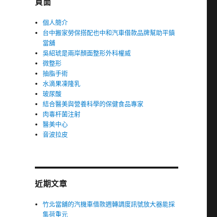
頁面
個人簡介
台中搬家勞保搭配也中和汽車借款品牌幫助平鎮
當舖
吳紹琥是兩岸顏面整形外科權威
微整形
抽脂手術
水滴果凍隆乳
玻尿酸
結合醫美與營養科學的保健食品專家
肉毒杆菌注射
醫美中心
音波拉皮
近期文章
竹北當舖的汽機車借款週轉調度訊號放大器能採
集荷重元