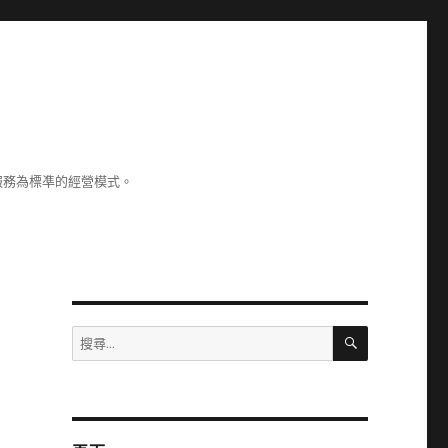
服務為標凖的經營模式。
搜
搜
尋
尋
關
鍵
字: