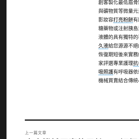
創客製化最低眉骨
與礦物質等微量元
影妝容
打亮粉餅
有
糖藥物或注射胰島
液體的具有獨特的
久液
給您源源不絕
恢復期短後來實務
家評選專業護理
抗
吸照護
有呼吸器依
機械買賣結合傳統
文
上一篇文章