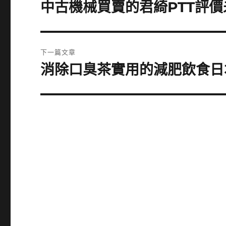
章
中古機械買賣的君綺PTT評
上
一
導
篇
覽
文
下一篇文章
章:
消除口臭茶實用的減肥飲食日
下
一
篇
文
章: