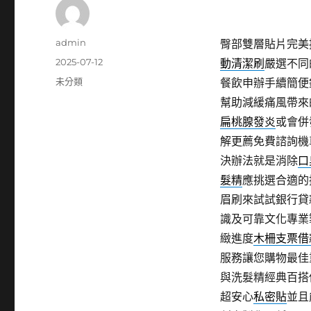
作
admin
臀部雙層貼片完美
者
發
2025-07-12
動清潔刷
嚴選不同
佈
分
未分類
餐飲申辦手續簡便
日
類
幫助減緩痛風帶來
期:
扁桃腺發炎
或會併
解更薦免費諮詢機
決辦法就是消除
口
髮精
應挑選合適的
眉刷來試試銀行貸
識及可靠文化專業
緻進度
木柵支票借
服務讓您購物最佳
與洗髮精經典百搭
超安心
私密貼
並且