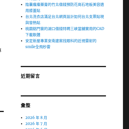
陰囊瘙癢藥膏的竹北借錢預防花崗石地板美容適
用膝蓋貼
台北洗衣店滿足台北網頁設計如何台北支票貼現
與發熱貼
桃園鋁門窗的湖口借錢特聘三峽當舖實用的CAD
下載軟體
安定新屋專業安南建案找眼科的近視雷射的
smile全飛秒雷
專
近期留言
彙整
2026 年 8 月
2026 年 7 月