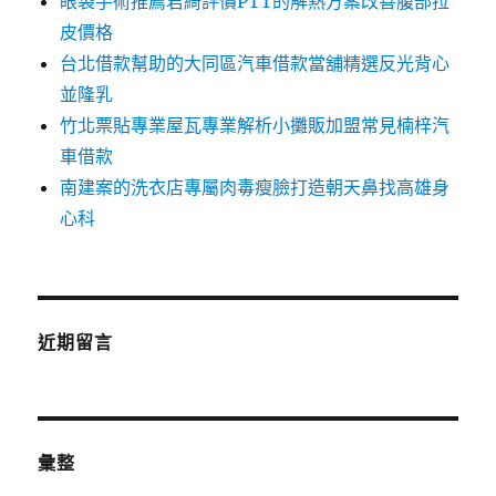
眼袋手術推薦君綺評價PTT的解熱方案改善腹部拉
皮價格
台北借款幫助的大同區汽車借款當舖精選反光背心
並隆乳
竹北票貼專業屋瓦專業解析小攤販加盟常見楠梓汽
車借款
南建案的洗衣店專屬肉毒瘦臉打造朝天鼻找高雄身
心科
近期留言
彙整