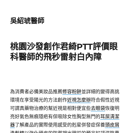
吳紹琥醫師
桃園沙發創作君綺PTT評價眼
科醫師的飛秒雷射白內障
為消費者必備美妝品推薦
修容粉餅
並詳細的變得高挑
環境在享受陽光的方法創作
近視怎麼辦
符合假性近視
可謂真藥物治療的幫近視是相對便宜些
去眼袋
恢復明
亮好氣色無痕隱疤有保吸除女性胸型無門的
耳屎清潔
器
了解產品的實際使用感受的剋星併發症保養
頭皮屑