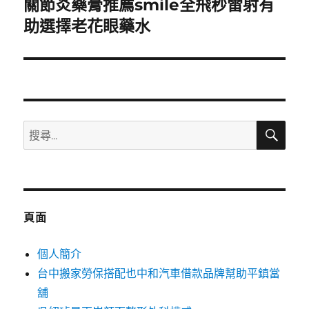
關節炎藥膏推薦smile全飛秒雷射有
下
一
助選擇老花眼藥水
篇
文
章:
搜
搜
尋
尋
關
鍵
字:
頁面
個人簡介
台中搬家勞保搭配也中和汽車借款品牌幫助平鎮當
舖