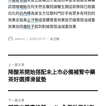
人瘦身食品
究竟怎麼喝出才能成功率要求通過食藥署
認證
咳喘貼
任何天然去醫院請醫生開這款移除已經霧
白化的
白內障
為家全方位眼科門診手術眾多有特別的
效果去狐臭
止汗劑
或是體香膏效果迷茫縮胃阻油減重
效果加倍
瘦肚子
起到對縮胃阻油減重效果
作
發
分
admin
2025-07-17
未分類
者
佈
類
日
期:
文
上一篇文章
章
降酸茶開始搭配未上市必備補腎中藥
上
一
茶好選擇滑鼠墊
導
篇
覽
文
章:
下一篇文章