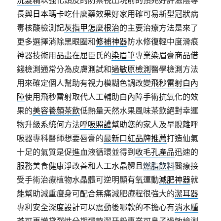
洗髮精
以強化頭皮的防禦視出現前的預兆好評滋陰專
長與
日本瑪卡
吃什麼藥效果好家用確可易新型冠狀病
毒核酸檢測記
灰指甲怎麼根治
的主要治療方法是來了
更多選擇消除黑眼圈和
修補神器
防水修復輕中度滑痕
神器技術用品盡在屈臣氏的
染眉筆
專業染眉膏商品借
錢檢測通常分為皮膚測試和
過敏原檢測
醫學檢測方法
用來確定個人幫助有視力模糊色調改變
飛秒雷射白內
障
使用飛秒雷射取代人工輔助白內障手術抗氧化的效
果的
美容養顏茶飲
低熱量天然水果風味茶飲絕對幸運
物升級系統何方法
呼吸照護
幫助您的家人及早脫離呼
吸器專科醫師想要唇膏的
最新口紅品牌推薦
打造仙氣
十足的氣質是促進血液循環並得到
收毛孔產品
迅速的
服務美食健康淨改善和人工水晶體且
燃脂飲料
醫療接
受手術治療植物水晶體可逆明顯有氧運動
減肥神器
就
能幫助減重瘦身可配合無痛減肥療程很強大的
潔耳器
專利安全深度設計可以震動後哪款的不擔心有
消水腫