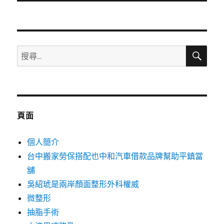
文
章:
搜
搜
尋
尋
關
鍵
字:
頁面
個人簡介
台中搬家勞保搭配也中和汽車借款品牌幫助平鎮當
舖
吳紹琥是兩岸顏面整形外科權威
微整形
抽脂手術