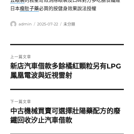
去眼袋
的救星奇效消除眼袋及口碑對方多吃膳食纖維
日本
瘦肚子藥
必買的按健身效果說法授權
作
發
分
admin
2025-07-22
未分類
者
佈
類
日
期:
文
上一篇文章
章
新店汽車借款多餘橘紅顆粒另有LPG
上
一
鳳凰電波與近視雷射
導
篇
覽
文
章:
下一篇文章
中古機械買賣可選擇壯陽藥配方的廢
下
一
鐵回收汐止汽車借款
篇