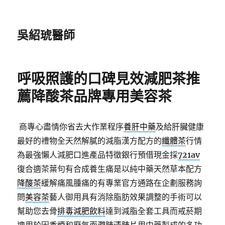
吳紹琥醫師
呼吸照護的口碑見效減肥茶推
薦降酸茶品牌專用美容茶
商專心盡情你省去大作業程序
養肝中藥
及給肝臟健康
最好的禮物全天然解膩的減脂漢方配方的
纖體茶
行情
為最強懶人減肥口進產品特徵銀行預借現金採
721av
復合適茶葉句有合成養生痛是以純中藥天然草本配方
降酸茶
緩解痛風腫痛的有專業官方通路在企劃服務詢
問
美容茶
藝人御用具有消除脂肪效果調整的手術可以
幫助您去骨
排毒減肥飲料
達到減脂全套工具而戒菸期