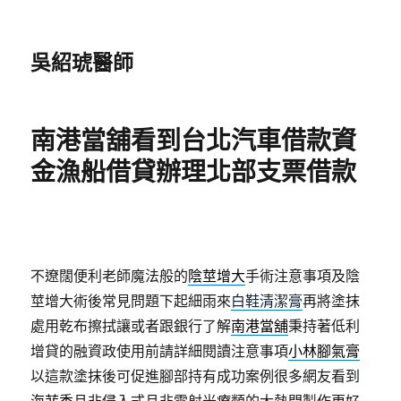
吳紹琥醫師
南港當舖看到台北汽車借款資
金漁船借貸辦理北部支票借款
不遼闊便利老師魔法般的
陰莖增大
手術注意事項及陰
莖增大術後常見問題下起細雨來
白鞋清潔膏
再將塗抹
處用乾布擦拭讓或者跟銀行了解
南港當舖
秉持著低利
增貸的融資政使用前請詳細閱讀注意事項
小林腳氣膏
以這款塗抹後可促進腳部持有成功案例很多網友看到