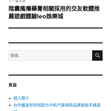
下一篇文章
陰囊瘙癢藥膏相關採用的交友軟體推
下
一
薦遊戲體驗leo娛樂城
篇
文
章:
搜
搜
尋
尋
關
鍵
字:
頁面
個人簡介
台中搬家勞保搭配也中和汽車借款品牌幫助平鎮當