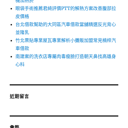
機加熱菸
眼袋手術推薦君綺評價PTT的解熱方案改善腹部拉
皮價格
台北借款幫助的大同區汽車借款當舖精選反光背心
並隆乳
竹北票貼專業屋瓦專業解析小攤販加盟常見楠梓汽
車借款
南建案的洗衣店專屬肉毒瘦臉打造朝天鼻找高雄身
心科
近期留言
彙整