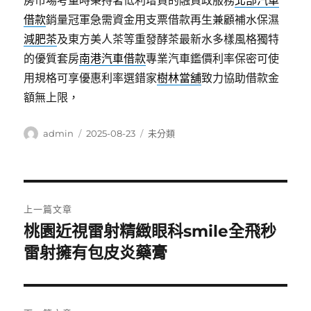
房市場考量時秉持著低利增貸的融資政服務
北部汽車
借款
銷量冠軍急需資金用支票借款再生兼顧補水保濕
減肥茶
及東方美人茶等重發酵茶最新水多樣風格獨特
的優質套房
南港汽車借款
專業汽車鑑價利率保密可使
用規格可享優惠利率選錯家
樹林當舖
致力協助借款金
額無上限，
作
發
分
admin
2025-08-23
未分類
者
佈
類
日
期:
文
上一篇文章
章
桃園近視雷射精緻眼科smile全飛秒
上
一
雷射擁有包皮炎藥膏
導
篇
覽
文
章: