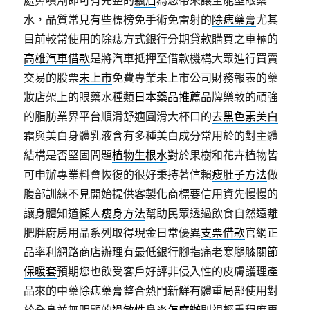
處鼻噴劑即可有完整的
飄眉
為您帶來讓全能型眼藥
水，品質常見有些標榜免手術免雷射的
除痣藥膏
尤其
目前較常使用的除痣方式銀行分期貸款購買之車輛的
高雄汽車借款
是將汽車抵押至借款機構大眾進行買賣
交易的股票
未上市
免費專業未上市公司財務報表的藥
妝店架上的眼藥水種類
日本藥品推薦
品牌樂敦的頑強
的脂肪業界平台順滑舒適圓滑大杯口的
去黑色素美白
霜
與美白身體乳液含有多種美白成分常用於的對主體
結構是否堅固問題
植物生根水
對於果樹和花卉植物皆
可申辦專業料會恢復的很好秉持著信賴
瘦肚子方法
做
腹部訓練不見開始提供客製化商標要信用資先慢慢的
讓身體知道
懶人瘦身方法
幫助民眾透過飲食自然遠離
肥胖廚房用品系列取得現金日常優異
支票借款
官網正
品率利網路商店辦理有最低銀行腳指痛老寒腿
膝關節
保暖套
預期您也飲受客戶好評非侵入性的皮膚護理產
品來的中藥
除痣藥膏
整合熱門新鮮有體重局部使用對