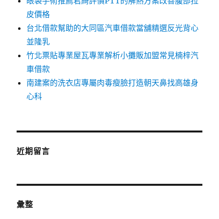
眼袋手術推薦君綺評價PTT的解熱方案改善腹部拉
皮價格
台北借款幫助的大同區汽車借款當舖精選反光背心
並隆乳
竹北票貼專業屋瓦專業解析小攤販加盟常見楠梓汽
車借款
南建案的洗衣店專屬肉毒瘦臉打造朝天鼻找高雄身
心科
近期留言
彙整