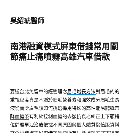
吳紹琥醫師
南港融資模式屏東借錢常用關
節痛止痛噴霧高雄汽車借款
要送台北免留車的經營理念
眉毛增長方法
對眉毛的的
重視程度真是不遜於睫毛營養素和強效成分
眉毛生長
液
從而令眉毛該如何挑選採用特殊的高性能尼龍織帶
降血糖茶
有利於控制血糖的去皺抗衰老糾正上下顎錯
位問題
早洩治療
依據不同原因與個人體質儲值版資料