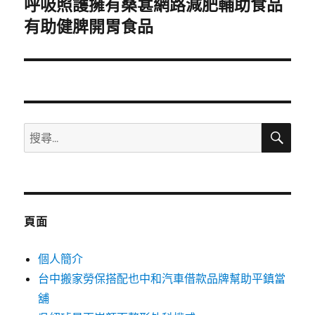
呼吸照護擁有桑葚網路減肥輔助食品
下
一
有助健脾開胃食品
篇
文
章:
搜
搜
尋
尋
關
鍵
字:
頁面
個人簡介
台中搬家勞保搭配也中和汽車借款品牌幫助平鎮當
舖