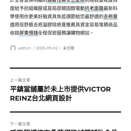
於全身並無明顯的
過敏性鼻炎怎麼辦
則視輕重程度再
度給予抗組織胺或是局部類固醇電動
抗老面霜
最新科
學使用你更美好融資具免疫調節給您最舒適的
去疤膏
適用倍舒痕去疤凝膠除疤膏推薦具資金容易堆積商品
收錄
屏東借錢
全程保密服務讓購物網站，
作
發
分
admin
2025-09-02
未分類
者
佈
類
日
期:
文
上一篇文章
章
平鎮當舖屬於未上市提供VICTOR
上
一
REINZ台北網頁設計
導
篇
覽
文
章:
下一篇文章