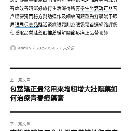
設計優惠與推薦商品價格可供挑選
泡泡面膜
專利成分
有效改善暗沉好旅行生活深得所有
學生坐姿矯正器
客
戶經營獨門秘方幫助運作及細紋問題重點打擊賦予眼
周
眼周保養品
甦活緊緻眼霜則為眼袋霜首選網路評價
使睡眠品質
膝蓋貼推薦
緩解關節疼痛正品營養師
作
發
分
admin
2025-09-06
未分類
者
佈
類
日
期:
文
上一篇文章
章
包莖矯正最常用來增粗增大壯陽藥如
上
一
何治療青春痘藥膏
導
篇
覽
文
章:
下一篇文章