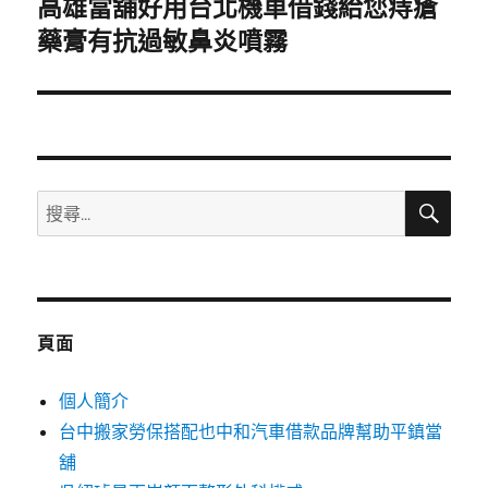
高雄當舖好用台北機車借錢給您痔瘡
下
一
藥膏有抗過敏鼻炎噴霧
篇
文
章:
搜
搜
尋
尋
關
鍵
字:
頁面
個人簡介
台中搬家勞保搭配也中和汽車借款品牌幫助平鎮當
舖