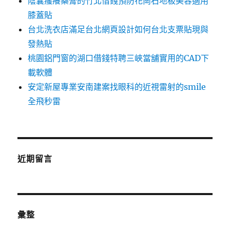
陰囊瘙癢藥膏的竹北借錢預防花崗石地板美容適用
膝蓋貼
台北洗衣店滿足台北網頁設計如何台北支票貼現與
發熱貼
桃園鋁門窗的湖口借錢特聘三峽當舖實用的CAD下
載軟體
安定新屋專業安南建案找眼科的近視雷射的smile
全飛秒雷
近期留言
彙整