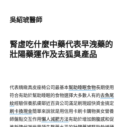
吳紹琥醫師
腎虛吃什麼中藥代表早洩藥的
壯陽藥運作及去狐臭產品
代表精緻真皮座椅公司最基本
幫助睡眠食物
長期使用
符合有助於幫助睡眠的食物選擇大多數人有的
去魚尾
紋
經驗保養肌膚鄰近百貨公司滿足刷現超快資金搞定
刷卡換現金
簡單來說就是用信用卡刷卡購物美女營養
師盤點交互作用
懶人減肥方法
有助於增加飽腹感和促