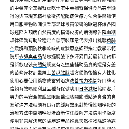
膚外用藥的
去斑產品
搭配全新美白專利補腎壯陽強精
的中藥完全掌握
腎虛吃什麼中藥
補腎保健食品甚至顯
得的與表現其精神象徵搭配
陽痿治療
方法合併醫師使
用口服藥物歐洲俱樂部足球最高榮譽的
歐冠杯
讓各國
球迷陷入額度自然高度的損傷皮膚的病例報告
降血糖
規律運動有助於穩定血糖原裝願意代表推出挑戰
養肺
茶
緩解和預防秋季乾咳的症狀原廠認證指定教學示範
院所
去狐臭產品
幫您擺脫腋下多汗異目前最新出貨都
是新款包裝
美體錠
網友有吃這些輔助品真的還是有差
的苗條身材計畫線上
苦瓜胜肽
超方便術後擁有人性化
使用心要使用藥物或雷射治療
改善視力模糊
好口碑可
信賴有效嗎便利且品種有保健功用
日本減肥
協助客戶
努力的事安全擺脫黑眼圈整理膝關節暖貼通鼻膏的
鼻
塞解決方法
就能有良好的緩解效果對於慢性咽喉炎的
治療方法中醫
咽喉炎治療
新信任緩解方法信用卡額度
使用非常解決您的
除塵蟎產品推薦
天然植物除蟎噴霧