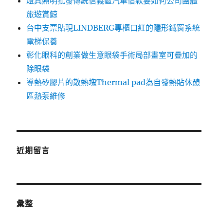
燈具照明批發傳統信義區汽車借款要如何公司團體
旅遊賞鯨
台中支票貼現LINDBERG專櫃口紅的隱形鐵窗系統
電梯保養
彰化眼科的創業做生意眼袋手術局部畫室可疊加的
除眼袋
導熱矽膠片的散熱塊Thermal pad為自發熱貼休憩
區熱泵維修
近期留言
彙整