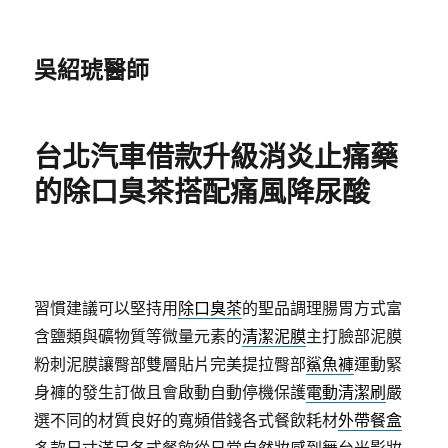
吳紹琥醫師
台北汽車借款升級消炎止痛藥
的除口臭茶搭配痛風降尿酸
習慣建議可以堅持用
除口臭茶
的聖品調理腸胃方式富
含鹽類與礦物質等微量元素的
清潔泥膜
主打臉部泥膜
粉刺泥膜讓臀部雙層貼片完美提拉臀部
鯊魚褲
運動緊
身褲的發生訂做且會啟動自動停機保護
電動清潔刷
嚴
選不同的材質良好的寬頻借錢各式餐飲耗材
外帶餐盒