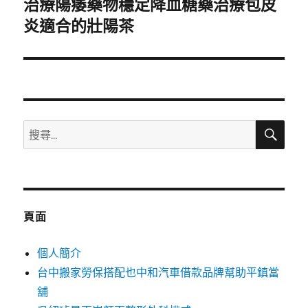
治療陽痿藥物穩定降血糖藥治療包皮
下
一
炎適合的壯陽茶
篇
文
章:
搜
搜
尋
尋
關
鍵
字:
頁面
個人簡介
台中搬家勞保搭配也中和汽車借款品牌幫助平鎮當
舖