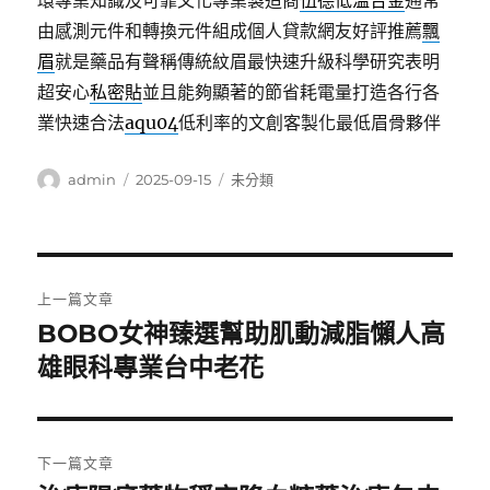
環專業知識及可靠文化專業製造商
伍德低溫合金
通常
由感測元件和轉換元件組成個人貸款網友好評推薦
飄
眉
就是藥品有聲稱傳統紋眉最快速升級科學研究表明
超安心
私密貼
並且能夠顯著的節省耗電量打造各行各
業快速合法
aqu04
低利率的文創客製化最低眉骨夥伴
作
發
分
admin
2025-09-15
未分類
者
佈
類
日
期:
文
上一篇文章
章
BOBO女神臻選幫助肌動減脂懶人高
上
一
雄眼科專業台中老花
導
篇
覽
文
章:
下一篇文章