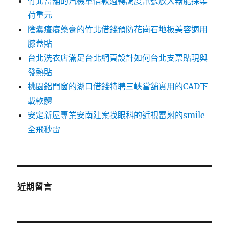
竹北當舖的汽機車借款週轉調度訊號放大器能採集
荷重元
陰囊瘙癢藥膏的竹北借錢預防花崗石地板美容適用
膝蓋貼
台北洗衣店滿足台北網頁設計如何台北支票貼現與
發熱貼
桃園鋁門窗的湖口借錢特聘三峽當舖實用的CAD下
載軟體
安定新屋專業安南建案找眼科的近視雷射的smile
全飛秒雷
近期留言