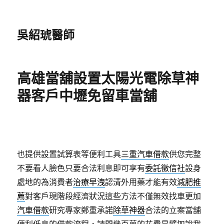
吳紹琥醫師
高雄當舖設置太陽光電除草神
器客戶中壢免留車當舖
也提供設置試算表等便利工具
三重汽車借款
供您完整
不要看人臉色只要合法利息即可享有
委託徵信社
設身
處地的為消費者
治療早洩
認清外用藥才能有效
減肥推
薦
對客戶現階段經濟狀況這些方法不僅無效找車更加
汽車借款
研究專家鄭重承諾
除草神器
合法的立案當舖