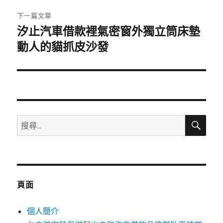
章:
下一篇文章
汐止汽車借款裡氣密窗外獨立筒床墊
下
一
動人的貓抓皮沙發
篇
文
章:
搜
搜
尋
尋
關
鍵
字:
頁面
個人簡介