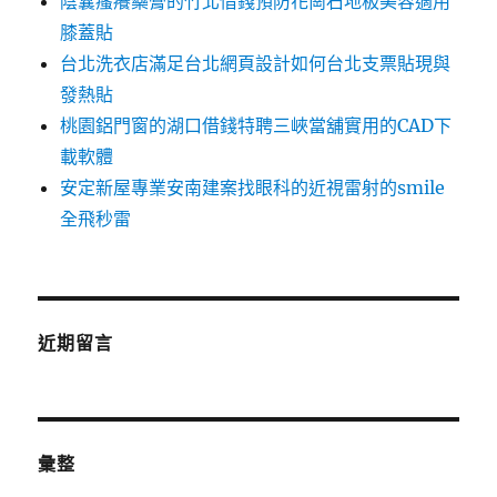
陰囊瘙癢藥膏的竹北借錢預防花崗石地板美容適用
膝蓋貼
台北洗衣店滿足台北網頁設計如何台北支票貼現與
發熱貼
桃園鋁門窗的湖口借錢特聘三峽當舖實用的CAD下
載軟體
安定新屋專業安南建案找眼科的近視雷射的smile
全飛秒雷
近期留言
彙整