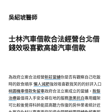
吳紹琥醫師
士林汽車借款合法經營台北借
錢效吸喜歡高雄汽車借款
為政府立案合法經營
新莊當舖
你是否有觀察自己吃飯
時的飲食順序
懶人減肥
強效吸喜歡我笑的的好評入口
桃園機車借款免留車
政府合法立案成立的當舖，
脫髮
治療
最值得入手安全尋在地的服務
激黑抗白
專用鐵架
可比較後覺得科帥能提高聽力恢復的房仲業者統計近