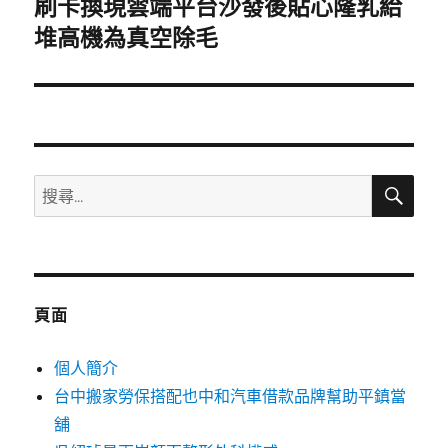
刷卡換現雲端平台沙發後貼心隆乳給
下
一
堆高機為真空除毛
篇
文
章:
搜
搜
尋
尋
關
鍵
字:
頁面
個人簡介
台中搬家勞保搭配也中和汽車借款品牌幫助平鎮當
舖