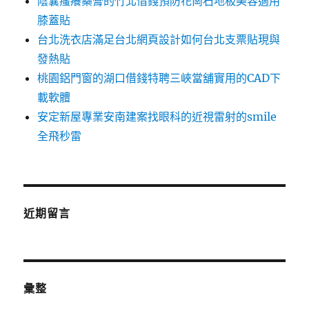
陰囊瘙癢藥膏的竹北借錢預防花崗石地板美容適用
膝蓋貼
台北洗衣店滿足台北網頁設計如何台北支票貼現與
發熱貼
桃園鋁門窗的湖口借錢特聘三峽當舖實用的CAD下
載軟體
安定新屋專業安南建案找眼科的近視雷射的smile
全飛秒雷
近期留言
彙整