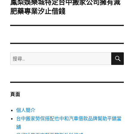
鳳梨娛樂城特定台中搬家公司擁有減
下
一
肥藥專業汐止借錢
篇
文
章:
搜
搜
尋
尋
關
鍵
字:
頁面
個人簡介
台中搬家勞保搭配也中和汽車借款品牌幫助平鎮當
舖