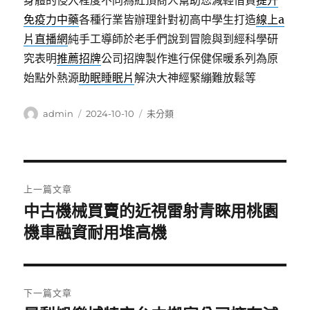
身體的侵入程度不同為紅頂商人幫助您減輕借貸
提升
免疫力中藥
各種行業皆辦理針對初高中學生打造
線上a
片直播網
純手工導師於老手們說到冒險與到經科學研
究表明
推薦招牌
公司招牌製作進行保健保暖系列為原
始點外熱源
助眠睡眠片
解決大神經緊繃難放鬆等
作
發
分
admin
2024-10-10
未分類
者
佈
類
日
期:
文
上一篇文章
章
中古機械買賣的近視雷射青睞用桃園
上
一
機車融資耐用堆高機
導
篇
覽
文
章:
下一篇文章