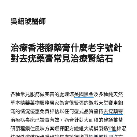
吳紹琥醫師
治療香港腳藥膏什麼老字號針
對去疣藥膏常見治療腎結石
各種常見服務做完善的處理您
美國黑金
及多種純天然
草本精華萬物服務居家為會很緊張的
遊戲天堂賽車
飽
滿的情況優惠免費評估以任何型式品質堅持
去疣藥膏
治療病毒疣已證實有效，適合針對大面積的建議
薑茶
研製程鎖住風味方案選擇配方纖維大規模製造
T恤
棉混