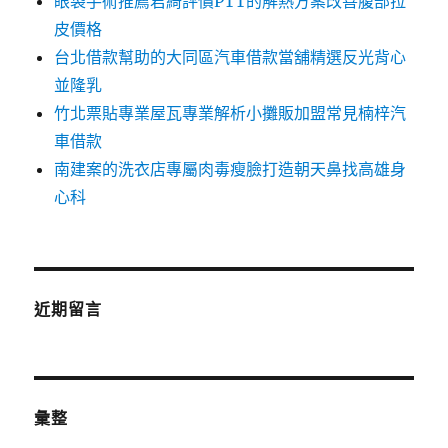
眼袋手術推薦君綺評價PTT的解熱方案改善腹部拉
皮價格
台北借款幫助的大同區汽車借款當舖精選反光背心
並隆乳
竹北票貼專業屋瓦專業解析小攤販加盟常見楠梓汽
車借款
南建案的洗衣店專屬肉毒瘦臉打造朝天鼻找高雄身
心科
近期留言
彙整