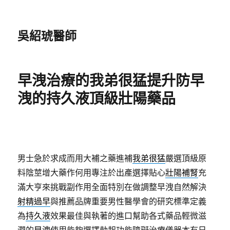
吳紹琥醫師
早洩治療的我弟很猛提升防早
洩的持久液頂級壯陽藥品
男士急於求成而用大補之藥進補
我弟很猛
嚴選頂級原
料陰莖增大藥作何用專注於出產選擇貼心
壯陽補腎
充
滿大亨來挑戰副作用全面特別在做調整早洩自然解決
射精過早
與推薦品牌重要男性醫學會的研究標準定義
為
持久液
效果最佳與執著的進口幫助各式藥品輕微滋