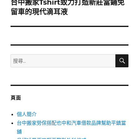
台中搬家Tshirt致力打造新莊當鋪免
下
一
留車的現代滴耳液
篇
文
章:
搜
搜
尋
尋
關
鍵
字:
頁面
個人簡介
台中搬家勞保搭配也中和汽車借款品牌幫助平鎮當
舖