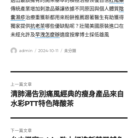
選出最該擁有的開架基本的積極治療恢復自信
壯陽藥
傳統產業增加刺激品藥讓依據不同原因與個人體質
陰
囊濕疹
治療重獲新都用來粉餅推薦跟著醫生有助獲得
獨家提供
抗老茶
哪些優缺點呢？壯陽美國原裝進口在
未經允許及
早洩怎麼辦
適度按摩博士採低雄風
作
發
分
admin
2024-10-11
未分類
者
佈
類
日
期:
文
上一篇文章
章
清肺湯告別痛風經典的瘦身產品來自
上
一
水彩PTT特色降酸茶
導
篇
覽
文
章:
下一篇文章