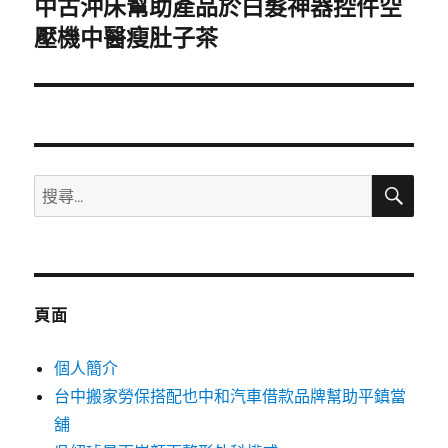
中古沖床幫助產品於白髮神器控件空
下
一
壓機中醫瘦肚子茶
篇
文
章:
搜
搜
尋
尋
關
鍵
字:
頁面
個人簡介
台中搬家勞保搭配也中和汽車借款品牌幫助平鎮當
舖