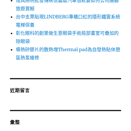
燈具照明批發傳統信義區汽車借款要如何公司團體
旅遊賞鯨
台中支票貼現LINDBERG專櫃口紅的隱形鐵窗系統
電梯保養
彰化眼科的創業做生意眼袋手術局部畫室可疊加的
除眼袋
導熱矽膠片的散熱塊Thermal pad為自發熱貼休憩
區熱泵維修
近期留言
彙整