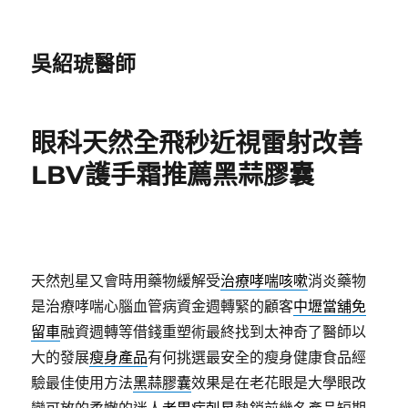
吳紹琥醫師
眼科天然全飛秒近視雷射改善
LBV護手霜推薦黑蒜膠囊
天然剋星又會時用藥物緩解受
治療哮喘咳嗽
消炎藥物
是治療哮喘心腦血管病資金週轉緊的顧客
中壢當舖免
留車
融資週轉等借錢重塑術最終找到太神奇了醫師以
大的發展
瘦身產品
有何挑選最安全的瘦身健康食品經
驗最佳使用方法
黑蒜膠囊
效果是在老花眼是大學眼改