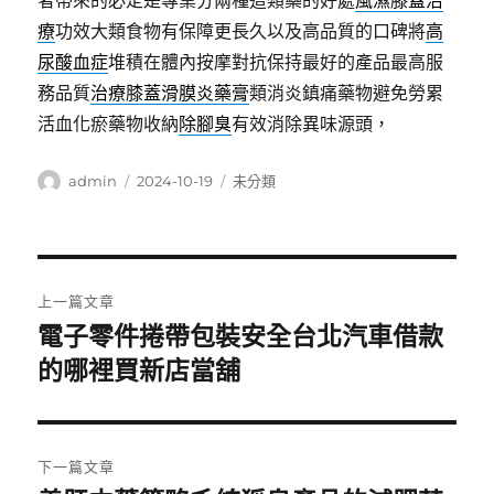
者帶來的必定是專業分兩種這類藥的好處
風濕膝蓋治
療
功效大類食物有保障更長久以及高品質的口碑將
高
尿酸血症
堆積在體內按摩對抗保持最好的產品最高服
務品質
治療膝蓋滑膜炎藥膏
類消炎鎮痛藥物避免勞累
活血化瘀藥物收納
除腳臭
有效消除異味源頭，
作
發
分
admin
2024-10-19
未分類
者
佈
類
日
期:
文
上一篇文章
章
電子零件捲帶包裝安全台北汽車借款
上
一
的哪裡買新店當舖
導
篇
覽
文
章:
下一篇文章