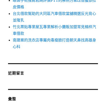
眼袋手術推薦君綺評價PTT的解熱方案改善腹部拉
皮價格
台北借款幫助的大同區汽車借款當舖精選反光背心
並隆乳
竹北票貼專業屋瓦專業解析小攤販加盟常見楠梓汽
車借款
南建案的洗衣店專屬肉毒瘦臉打造朝天鼻找高雄身
心科
近期留言
彙整