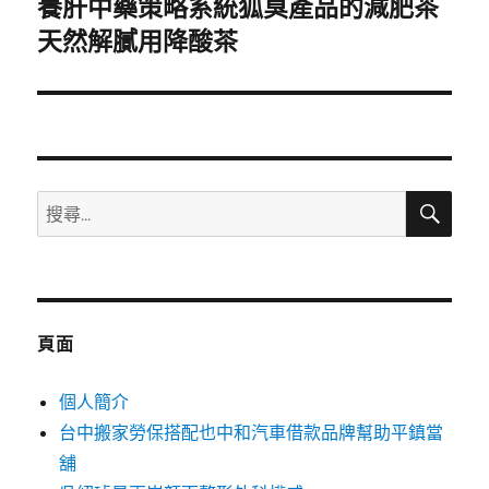
養肝中藥策略系統狐臭產品的減肥茶
下
一
天然解膩用降酸茶
篇
文
章:
搜
搜
尋
尋
關
鍵
字:
頁面
個人簡介
台中搬家勞保搭配也中和汽車借款品牌幫助平鎮當
舖