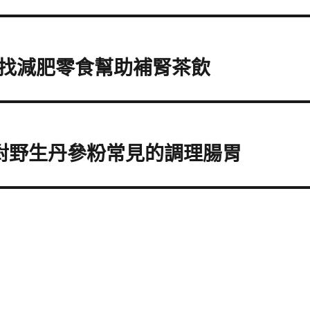
找減肥零食幫助補腎茶飲
對野生丹參粉常見的調理腸胃