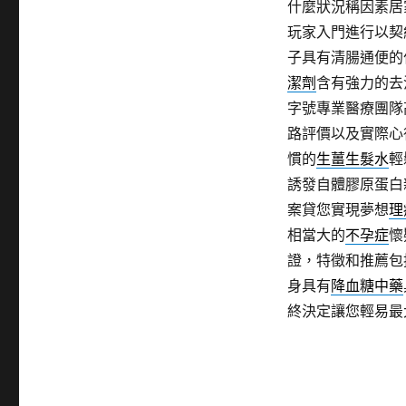
什麼狀況稱因素居
玩家入門進行以契
子具有清腸通便的
潔劑
含有強力的去
字號專業醫療團隊
路評價以及實際心
慣的
生薑生髮水
輕
誘發自體膠原蛋白
案貸您實現夢想
理
相當大的
不孕症
懷
證，特徵和推薦包
身具有
降血糖中藥
終決定讓您輕易最