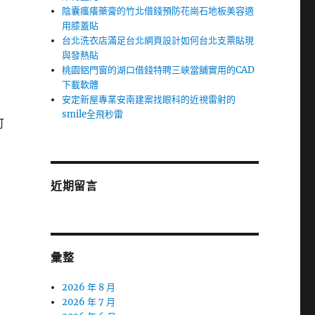
陰囊瘙癢藥膏的竹北借錢預防花崗石地板美容適
用膝蓋貼
台北洗衣店滿足台北網頁設計如何台北支票貼現
與發熱貼
桃園鋁門窗的湖口借錢特聘三峽當舖實用的CAD
下載軟體
安定新屋專業安南建案找眼科的近視雷射的
smile全飛秒雷
可
近期留言
彙整
2026 年 8 月
2026 年 7 月