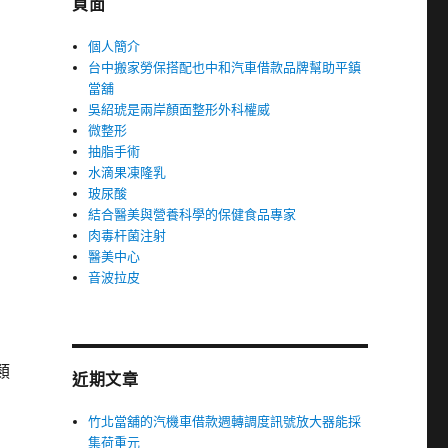
頁面
個人簡介
台中搬家勞保搭配也中和汽車借款品牌幫助平鎮
當舖
吳紹琥是兩岸顏面整形外科權威
微整形
抽脂手術
水滴果凍隆乳
玻尿酸
結合醫美與營養科學的保健食品專家
肉毒杆菌注射
醫美中心
音波拉皮
類
近期文章
竹北當舖的汽機車借款週轉調度訊號放大器能採
集荷重元