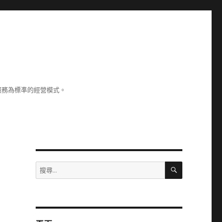
服務為標凖的經營模式。
搜
搜
尋
尋
關
鍵
字: