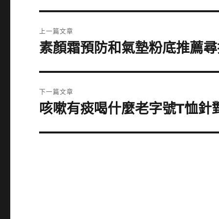
文
上一篇文章
章
素顏霜預防和氣墊粉底推薦尋
上
一
導
篇
覽
文
下一篇文章
章:
咳嗽有痰喝什麼老字號T恤針
下
一
篇
文
章: