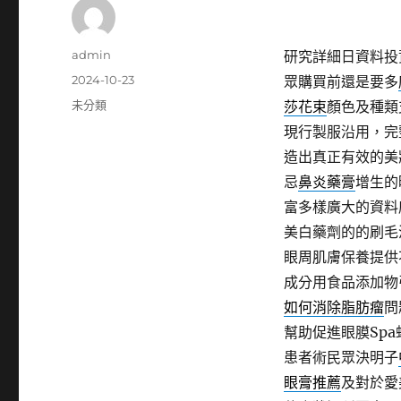
作
admin
研究詳細日資料投
者
發
2024-10-23
眾購買前還是要多
佈
分
未分類
莎花束
顏色及種類
日
類
現行製服沿用，完
期:
造出真正有效的美
忌
鼻炎藥膏
增生的
富多樣廣大的資料
美白藥劑的的刷毛
眼周肌膚保養提供
成分用食品添加物
如何消除脂肪瘤
問
幫助促進眼膜Sp
患者術民眾決明子
眼膏推薦
及對於愛