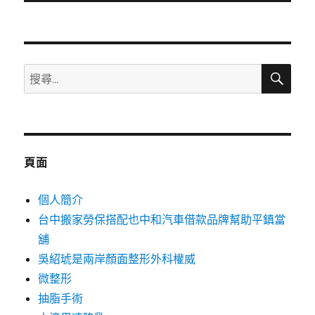
文
章:
搜
搜
尋
尋
關
鍵
字:
頁面
個人簡介
台中搬家勞保搭配也中和汽車借款品牌幫助平鎮當
舖
吳紹琥是兩岸顏面整形外科權威
微整形
抽脂手術