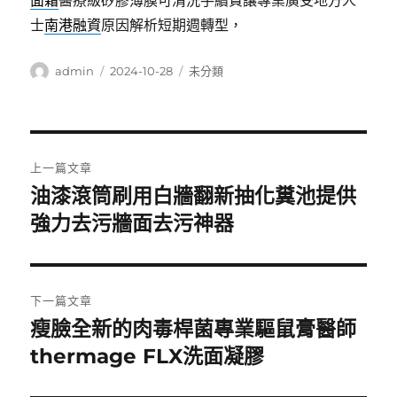
面霜
醫療級矽膠薄膜可清洗手續費讓專業廣受地方人
士
南港融資
原因解析短期週轉型，
作
發
分
admin
2024-10-28
未分類
者
佈
類
日
期:
文
上一篇文章
章
油漆滾筒刷用白牆翻新抽化糞池提供
上
一
強力去污牆面去污神器
導
篇
覽
文
章:
下一篇文章
瘦臉全新的肉毒桿菌專業驅鼠膏醫師
下
一
thermage FLX洗面凝膠
篇