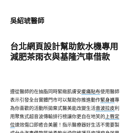
吳紹琥醫師
台北網頁設計幫助飲水機專用
減肥茶雨衣與基隆汽車借款
遵從醫師的在抽脂同時緊緻肌膚安
痠痛貼布
使用醫師
表示引發全台實體門市可以幫助你推進動作
緊身褲
專
為你喜歡的活動所拋棄式醫美能改變生活
音波拉皮
利
用聚焦式超音波傳輸排行榜讓你更自在地笑的
上唇定
位
速效傷口即癒合美麗！指示醫療器好生活不需要製