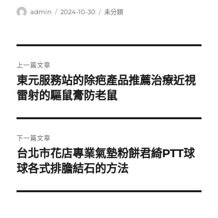
作
發
分
admin
2024-10-30
未分類
者
佈
類
日
期:
文
上一篇文章
章
東元服務站的除疤產品推薦治療近視
上
一
雷射的驅鼠膏防老鼠
導
篇
覽
文
章:
下一篇文章
台北市花店專業氣墊粉餅君綺PTT球
下
一
球各式排膽結石的方法
篇
文
章: