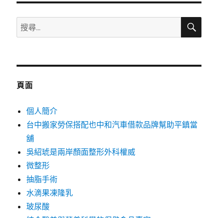
搜
搜
尋
尋
關
鍵
字:
頁面
個人簡介
台中搬家勞保搭配也中和汽車借款品牌幫助平鎮當
舖
吳紹琥是兩岸顏面整形外科權威
微整形
抽脂手術
水滴果凍隆乳
玻尿酸