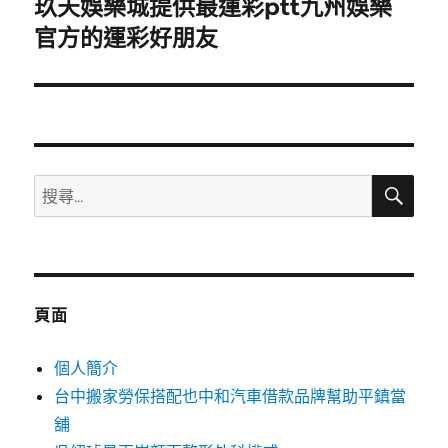
玖天娛樂城提供最運彩ptt九州娛樂
下
一
官方的運彩好朋友
篇
文
章:
搜
搜
尋
尋
關
鍵
字:
頁面
個人簡介
台中搬家勞保搭配也中和汽車借款品牌幫助平鎮當
舖