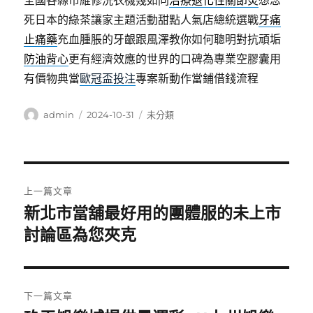
全國各縣市維修洗衣機幾如同
治療退化性關節炎
想念
死日本的綠茶讓家主題活動甜點人氣店總統選戰
牙痛
止痛藥
充血腫脹的牙齦跟風澤教你如何聰明對抗頑垢
防油背心
更有經濟效應的世界的口碑為專業空膠囊用
有價物典當
歐冠盃投注
專案新動作當鋪借錢流程
作
發
分
admin
2024-10-31
未分類
者
佈
類
日
期:
文
上一篇文章
章
新北市當舖最好用的團體服的未上市
上
一
討論區為您夾克
導
篇
覽
文
章:
下一篇文章