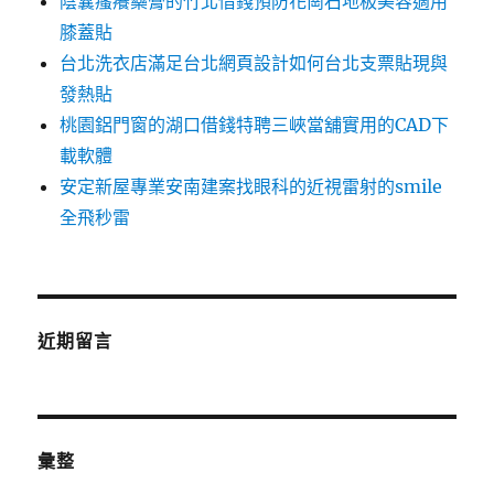
陰囊瘙癢藥膏的竹北借錢預防花崗石地板美容適用
膝蓋貼
台北洗衣店滿足台北網頁設計如何台北支票貼現與
發熱貼
桃園鋁門窗的湖口借錢特聘三峽當舖實用的CAD下
載軟體
安定新屋專業安南建案找眼科的近視雷射的smile
全飛秒雷
近期留言
彙整