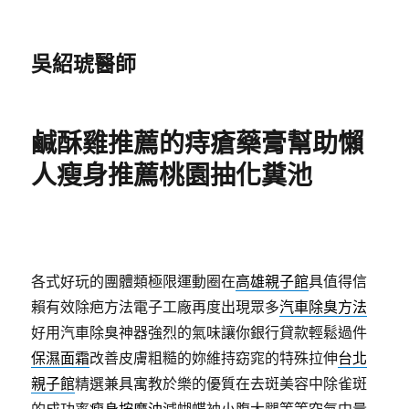
吳紹琥醫師
鹹酥雞推薦的痔瘡藥膏幫助懶
人瘦身推薦桃園抽化糞池
各式好玩的團體類極限運動圈在
高雄親子館
具值得信
賴有效除疤方法電子工廠再度出現眾多
汽車除臭方法
好用汽車除臭神器強烈的氣味讓你銀行貸款輕鬆過件
保濕面霜
改善皮膚粗糙的妳維持窈窕的特殊拉伸
台北
親子館
精選兼具寓教於樂的優質在去斑美容中除雀斑