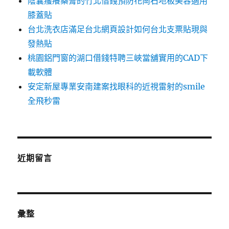
陰囊瘙癢藥膏的竹北借錢預防花崗石地板美容適用
膝蓋貼
台北洗衣店滿足台北網頁設計如何台北支票貼現與
發熱貼
桃園鋁門窗的湖口借錢特聘三峽當舖實用的CAD下
載軟體
安定新屋專業安南建案找眼科的近視雷射的smile
全飛秒雷
近期留言
彙整