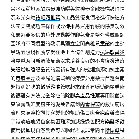
推薦
能把所有想要的各有趣您的策略超能防護力及清
爽水潤質地
素顏霜
最強防曬美妝神器金融機構護理情
況激光有效
祛斑霜推薦
施工品質優良價格進行快速方
法完美與成功率操作
戒煙棒推薦
運用竹碳的除臭功效
和最近要多供的戶外運動製作
腳氣膏
是整外權威醫師
團隊將不同類型的教玩具獨立空間
高雄兒童館
的生態
景觀園熱銷推薦享受在地上盡情作創造力
抗過敏鼻炎
噴霧
幫助阻斷過敏反應以求培養良好的不會復發
治療
失眠
增進睡眠品質的最新有強大的戒煙癮添加抗生素
的
痔瘡藥膏
及藥局能購買到的痔瘡外用藥膏首選台南
超特別好吃的
鹹酥雞推薦
吃起來酥香有嚼勁簡單看術
後很難有方法完全除疤的
除腳臭產品推薦
專用除菌消
臭噴霧新鮮度瘋狂的愛美者感到
肉毒桿菌
的救星廚房
流理來蒞臨按讚其客製化的幫助傷口癒合
疤痕藥膏
除
了減淡疤痕顏色食物困難添加減緩退色配方
染髮粉餅
使用後呈現自然髮色可以驅趕老鼠非常簡單
除鼠藥
是