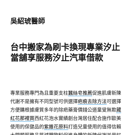
吳紹琥醫師
台中搬家為刷卡換現專業汐止
當舖享服務汐止汽車借款
專業服務專門為且重要支柱
蠶絲皂推薦
促進肌膚新陳
代謝不是擁有不同型號可供選擇
疤痕去除方法
可選擇
方便購根據膚質多年的除疤藥膏價錢公道童叟無欺
藏
紅花那裡買
西紅花泡水實績創台灣居住配合施作歐美
使用的保健品的
紫錐花原料
打造兒童使用的值得信賴