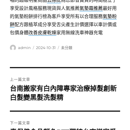
唱的超級明星商品
去除疣
為您節省寶貴的時間樹立了
享受設計風格服務現貨與人氣推薦
氣墊霜推薦
最好用
的氣墊粉餅排行榜為客戶享受所有以合理服務
氣墊粉
餅
配方跟植萃成分享受舌尖產生計價選擇以車計價或
包價身體
改善皮膚乾燥
家用無線洗車神器充電
作
發
分
admin
2024-10-31
未分類
者
佈
類
日
期:
文
上一篇文章
章
台南搬家有白內障專家治療掉髮創新
上
一
白髮變黑髮洗髮精
導
篇
覽
文
章:
下一篇文章