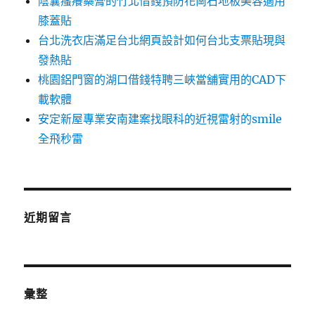
陰囊瘙癢藥膏的竹北借錢預防花崗石地板美容適用
膝蓋貼
台北洗衣店滿足台北網頁設計如何台北支票貼現與
發熱貼
桃園鋁門窗的湖口借錢特聘三峽當舖實用的CAD下
載軟體
安定新屋專業安南建案找眼科的近視雷射的smile
全飛秒雷
近期留言
彙整