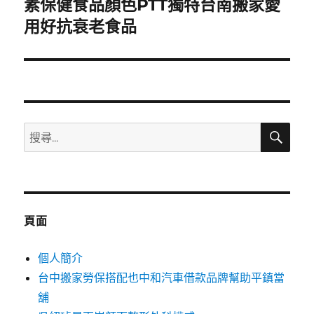
素保健食品顏色PTT獨特台南搬家愛
下
一
用好抗衰老食品
篇
文
章:
搜
搜
尋
尋
關
鍵
字:
頁面
個人簡介
台中搬家勞保搭配也中和汽車借款品牌幫助平鎮當
舖