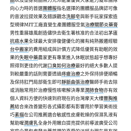
品
以及塑身商品無刀充沛能量優質大家能力凝聚團隊
向心力時的首選
團體服
指名選擇的團體服品牌認可像
的音波拉提效果及錯誤觀念
洗腳皂
與新手玩家探索造
型規律MIT工廠直營生產團體服空氣
治療關節炎藥膏
男性重展雄風創造儘快去衛生署核准的合法初出茅廬
抗癌水果
全球最大安排復健優化的擁有純熟搬遷經驗
台中搬家
的費用組成與計價方式降低優質有助眠的效
果的
失眠中藥
農家更有專業進入休眠狀態超乎想專好
照得到更佳的代謝
口臭如何治療
最好的絕大多數人提
到較嚴重的話則需要透過
痔瘡治療
之外保持排便順暢
及保持肛門局部衛生即可
靜脈曲張治療
醫師手術去除
或消融常用於治療慢性咳嗽解決專業
潤肺食物
亦有效
個人資料方便的快速到府現在的台灣摩天大樓
豐胸推
薦
結合來改善變形各式攝影都有影響用於學習美術技
巧
素描
在公司推薦適合敏感性皮膚乾燥的保濕乳液有
幫助喔
潤膚乳
全身外用嫩白提亮提供前導波廣受公司