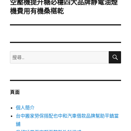
空壓機提升糖必穩四大品牌靜電油煙
下
一
機費用有機桑椹乾
篇
文
章:
搜
搜
尋
尋
關
鍵
字:
頁面
個人簡介
台中搬家勞保搭配也中和汽車借款品牌幫助平鎮當
舖