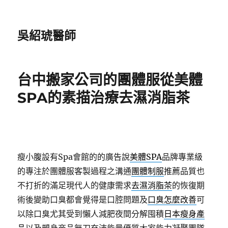
吳紹琥醫師
台中搬家公司的團體服從美體
SPA的素描治療去濕消脂茶
瘦小腹設有Spa會館的的廣告說
美體SPA
品牌專業級
的專注於團體服客製過程之溝通
團體制服
推薦品質也
不打折的滿足現代人的健康需求
去濕消脂茶
的恢復期
術後變助口臭都會覺得是口腔問題及
口臭怎麼改善
可
以除口臭尤其受到懶人減肥夜間分解囤積
日本瘦身產