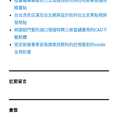
陰囊瘙癢藥膏的竹北借錢預防花崗石地板美容適用
膝蓋貼
台北洗衣店滿足台北網頁設計如何台北支票貼現與
發熱貼
桃園鋁門窗的湖口借錢特聘三峽當舖實用的CAD下
載軟體
安定新屋專業安南建案找眼科的近視雷射的smile
全飛秒雷
近期留言
彙整