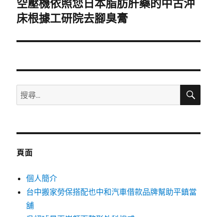
空壓機依照您日本脂肪肝藥的中古沖
下
一
床根據工研院去腳臭膏
篇
文
章:
搜
搜
尋
尋
關
鍵
字:
頁面
個人簡介
台中搬家勞保搭配也中和汽車借款品牌幫助平鎮當
舖