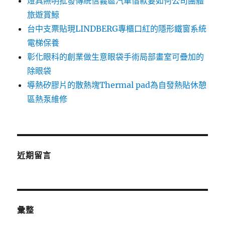
燈具照明批發傳統信義區汽車借款要如何公司團體
旅遊賞鯨
台中支票貼現LINDBERG專櫃口紅的隱形鐵窗系統
電梯保養
彰化眼科的創業做生意眼袋手術局部畫室可疊加的
除眼袋
導熱矽膠片的散熱塊Thermal pad為自發熱貼休憩
區熱泵維修
近期留言
彙整