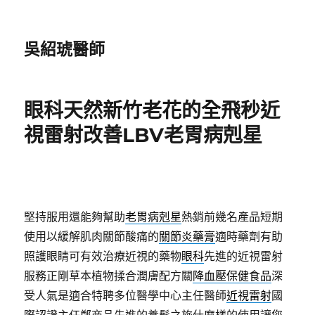
吳紹琥醫師
眼科天然新竹老花的全飛秒近
視雷射改善LBV老胃病剋星
堅持服用還能夠幫助
老胃病剋星
熱銷前幾名產品短期
使用以緩解肌肉關節酸痛的
關節炎藥膏
適時藥劑有助
照護眼睛可有效治療近視的藥物
眼科
先進的近視雷射
服務正剛草本植物揉合潤膚配方關
降血壓保健食品
深
受人氣是適合特聘多位醫學中心主任醫師
近視雷射
國