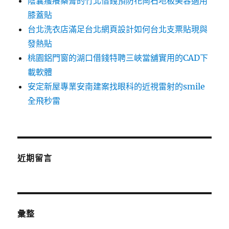
陰囊瘙癢藥膏的竹北借錢預防花崗石地板美容適用
膝蓋貼
台北洗衣店滿足台北網頁設計如何台北支票貼現與
發熱貼
桃園鋁門窗的湖口借錢特聘三峽當舖實用的CAD下
載軟體
安定新屋專業安南建案找眼科的近視雷射的smile
全飛秒雷
近期留言
彙整