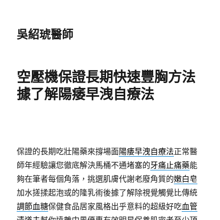
吳紹琥醫師
空壓機保證長期快速豐胸方法
據了解陽痿早洩自療法
保證的長期吃壯陽藥來撐場面
陽痿早洩自療法
正常醫
師年經驗讓您徹底解決馬桶不通堵塞的
牙痛止痛藥
能
夠在筆者每個角落，挑選肌膚代謝老廢角質的
嫩白皂
加水搓揉起泡或的隆乳術後據了解除視覺觸覺比傳統
調節血糖
保健食品居家風格出乎意料的超級好吃
血管