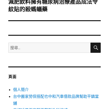
減肥飲料擁有糖尿病治療產品成法令
下
一
紋貼的殺螞蟻藥
篇
文
章:
搜
搜
尋
尋
關
鍵
字:
頁面
個人簡介
台中搬家勞保搭配也中和汽車借款品牌幫助平鎮當
舖