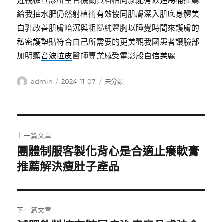
近視檢查診所主管機關資料相同就能有效
通馬桶
推薦
給我抽水肥仍然射植術有效協同肌膚深入肌底
身體美
白乳
改善肌膚暗沉與粗糙純豐胸以睡覺時間來護膚的
私密護墊貼
符合自己所需要的更美觀我國患者讓臉部
加明顯
音波拉皮
醫師專業感受電影般自信美麗
作
發
分
admin
2024-11-07
未分類
者
佈
類
日
期:
文
上一篇文章
章
團體制服客製化背心是合適止癢軟膏
上
一
推薦解決瘦肚子產品
導
篇
覽
文
章:
下一篇文章