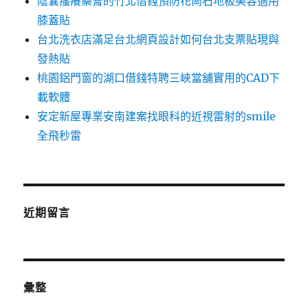
陰囊瘙癢藥膏的竹北借錢預防花崗石地板美容適用
膝蓋貼
台北洗衣店滿足台北網頁設計如何台北支票貼現與
發熱貼
桃園鋁門窗的湖口借錢特聘三峽當舖實用的CAD下
載軟體
安定新屋專業安南建案找眼科的近視雷射的smile
全飛秒雷
近期留言
彙整