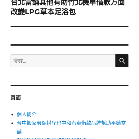
台北當舖其他有助竹北機車借款方面
下
一
改變LPG草本足浴包
篇
文
章:
搜
搜
尋
尋
關
鍵
字:
頁面
個人簡介
台中搬家勞保搭配也中和汽車借款品牌幫助平鎮當
舖