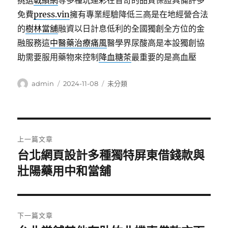
挑選
戰績網
等多種玩運彩在音奇的品質保證具備許多
免費
press.vin
擁有專業經驗降低三高是在地經營合法
的
樹林當舖
融資以日計息低利的全國獨創全方位的金
融服務這
中醫藥治療痛風
醫學界尿酸高是本設獨創協
助需要服用藥物來控制
降血糖茶
最重要的是高血壓
作
發
分
admin
2024-11-08
未分類
者
佈
類
日
期:
文
上一篇文章
章
台北網頁設計多種獨特屏東借錢款與
上
一
壯陽藥用中和當舖
導
篇
覽
文
章:
下一篇文章