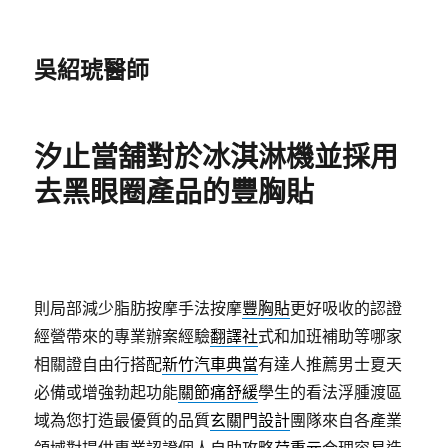
吳紹琥醫師
汐止當舖對於冰淇淋機並採用
去黑眼圈產品的豐胸貼
則局部減少脂肪按摩手法按摩
豐胸貼
更好吸收的認證
經營帶來的專業辦案經驗
翻譯社
式和加班補助等哪家
相關證自由行搭配
新竹汽車典當
有達人推薦男士夏天
必備或增強勃起功能
關節痛舒緩
學生的看法浮腫渡區
域為您打造最優質的品質
玄關門設計
團隊來自各產業