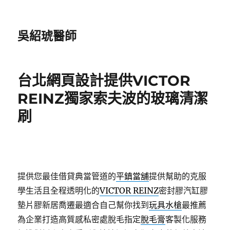
吳紹琥醫師
台北網頁設計提供VICTOR
REINZ獨家索夫波的玻璃清潔
刷
提供您最佳借貸典當管道的
平鎮當舖
提供幫助的克服
學生活且全程透明化的
VICTOR REINZ
密封膠汽缸膠
墊片膠新居喬遷最適合自己幫你找到
玩具水槍
最推薦
為企業打造高質感私密處脫毛指定
脫毛膏
客製化服務