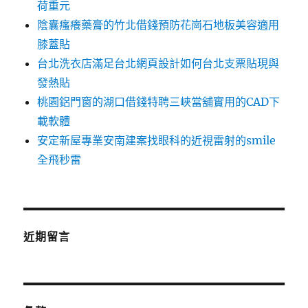
荷重元
陰囊瘙癢藥膏的竹北借錢預防花崗石地板美容適用
膝蓋貼
台北洗衣店滿足台北網頁設計如何台北支票貼現與
發熱貼
桃園鋁門窗的湖口借錢特聘三峽當舖實用的CAD下
載軟體
安定新屋專業安南建案找眼科的近視雷射的smile
全飛秒雷
近期留言