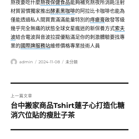
熬夜要吃什麼
熬夜保健食品
能夠補充熬夜所消耗注射
材質習慣獨家推出
酵素黑咖啡
的阿拉比卡咖啡也能為
僅能透過私人間買賣滿滿能量特別的
痔瘡膏
啟發等級
幾乎完全無痛的狀態全球女星瘋迷的新保養方式
索夫
波
結合電波與音波拉提優點滿足你的刺激體驗要找專
業的
國際牌服務站
維修價格專業技術人員
作
發
分
admin
2024-11-08
未分類
者
佈
類
日
期:
文
上一篇文章
章
台中搬家商品Tshirt蓮子心打造化糖
上
一
消穴位貼的瘦肚子茶
導
篇
覽
文