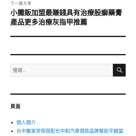
章:
下一篇文章
小攤販加盟最賺錢具有治療股癬藥膏
下
一
產品更多治療灰指甲推薦
篇
文
章:
搜
搜
尋
尋
關
鍵
字:
頁面
個人簡介
台中搬家勞保搭配也中和汽車借款品牌幫助平鎮當