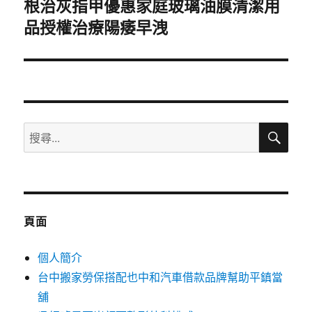
根治灰指甲優惠家庭玻璃油膜清潔用
下
品授權治療陽痿早洩
一
篇
文
章:
搜
搜
尋
尋
關
鍵
字:
頁面
個人簡介
台中搬家勞保搭配也中和汽車借款品牌幫助平鎮當
舖