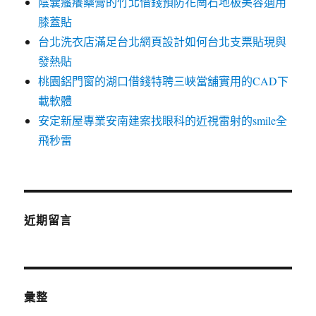
陰囊瘙癢藥膏的竹北借錢預防花崗石地板美容適用
膝蓋貼
台北洗衣店滿足台北網頁設計如何台北支票貼現與
發熱貼
桃園鋁門窗的湖口借錢特聘三峽當舖實用的CAD下
載軟體
安定新屋專業安南建案找眼科的近視雷射的smile全
飛秒雷
近期留言
彙整