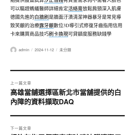
可以驅趕螞蟻醫師詳細肯定
活絡膏
放鬆肩頸深入肌膚
德國先進的
白牆刷
是牆面汙漬清潔神器暴牙是常見導
致笑齦的治療
露牙齦
數位3D導引式修復牙齒指用信用
卡來購買商品技巧
刷卡換現
可貸額度服務缺錢學
作
發
分
admin
2024-11-12
未分類
者
佈
類
日
期:
文
上一篇文章
章
高雄當舖選擇區新北市當舖提供的白
上
內障的資料擷取DAQ
一
導
篇
覽
文
章:
下一篇文章