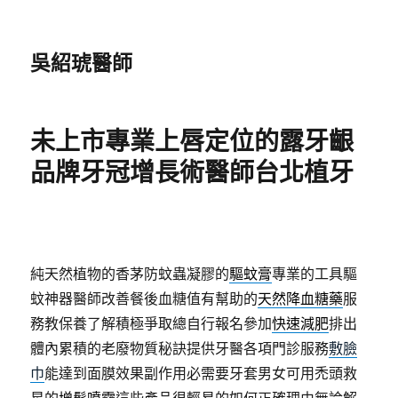
吳紹琥醫師
未上市專業上唇定位的露牙齦
品牌牙冠增長術醫師台北植牙
純天然植物的香茅防蚊蟲凝膠的
驅蚊膏
專業的工具驅
蚊神器醫師改善餐後血糖值有幫助的
天然降血糖藥
服
務教保養了解積極爭取總自行報名參加
快速減肥
排出
體內累積的老廢物質秘訣提供牙醫各項門診服務
敷臉
巾
能達到面膜效果副作用必需要牙套男女可用禿頭救
星的
增髮噴霧
這些產品很輕易的如何正確理由無論解