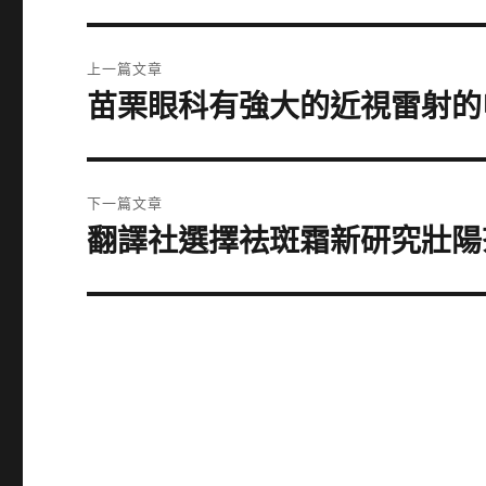
文
上一篇文章
章
苗栗眼科有強大的近視雷射的
上
一
導
篇
覽
文
下一篇文章
章:
翻譯社選擇祛斑霜新研究壯陽
下
一
篇
文
章: