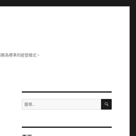
服務為標凖的經營模式。
搜
搜
尋
尋
關
鍵
字: