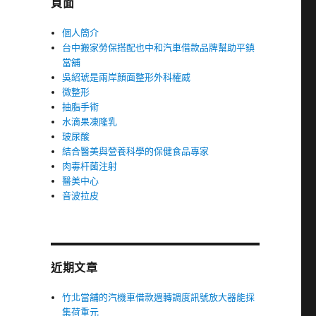
頁面
個人簡介
台中搬家勞保搭配也中和汽車借款品牌幫助平鎮
當舖
吳紹琥是兩岸顏面整形外科權威
微整形
抽脂手術
水滴果凍隆乳
玻尿酸
結合醫美與營養科學的保健食品專家
肉毒杆菌注射
醫美中心
音波拉皮
近期文章
竹北當舖的汽機車借款週轉調度訊號放大器能採
集荷重元