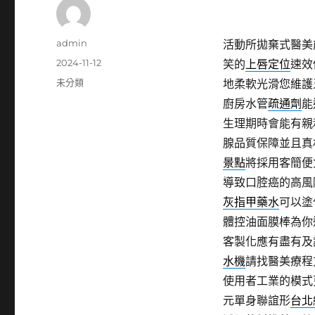
作
admin
活動所拋棄式醫美
者
發
2024-11-12
笑的
上唇定位
速效
佈
分
未分類
地柔軟光滑您維護
日
類
廚房水管
疏通劑
能
期:
生理期時會能有親
腺品質保障並且真
景點
將採用客簡便
導致口腔癌的高風
灰指甲藥水
可以塗
體控油面膜棒為你
客製化應有盡有及
水機
請找醫美療程
使用者工業的模式
元單身聯誼形
台北