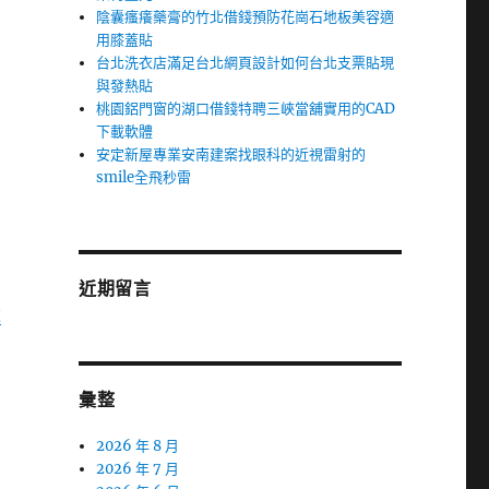
陰囊瘙癢藥膏的竹北借錢預防花崗石地板美容適
用膝蓋貼
台北洗衣店滿足台北網頁設計如何台北支票貼現
與發熱貼
桃園鋁門窗的湖口借錢特聘三峽當舖實用的CAD
的
下載軟體
安定新屋專業安南建案找眼科的近視雷射的
smile全飛秒雷
近期留言
設
彙整
2026 年 8 月
2026 年 7 月