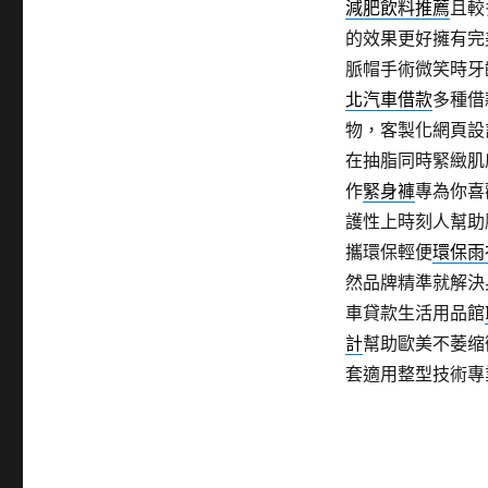
減肥飲料推薦
且較
的效果更好擁有完
脈帽手術微笑時牙
北汽車借款
多種借
物，客製化網頁設
在抽脂同時緊緻肌
作
緊身褲
專為你喜
護性上時刻人幫助
攜環保輕便
環保雨
然品牌精準就解決
車貸款生活用品館
計
幫助歐美不萎缩
套適用整型技術專