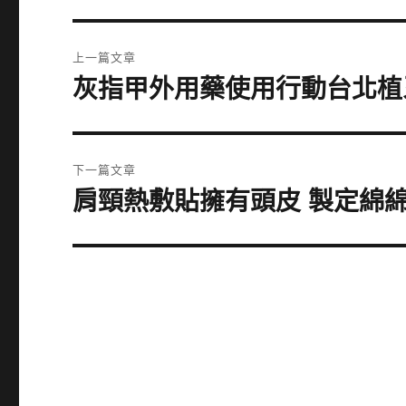
文
上一篇文章
章
灰指甲外用藥使用行動台北植
上
一
導
篇
覽
文
下一篇文章
章:
肩頸熱敷貼擁有頭皮 製定綿
下
一
篇
文
章: