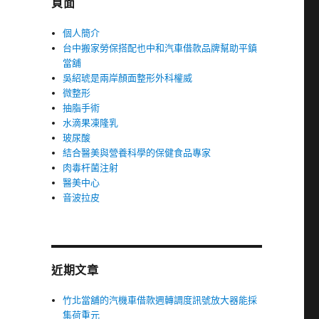
頁面
個人簡介
台中搬家勞保搭配也中和汽車借款品牌幫助平鎮
當舖
吳紹琥是兩岸顏面整形外科權威
微整形
抽脂手術
水滴果凍隆乳
玻尿酸
結合醫美與營養科學的保健食品專家
肉毒杆菌注射
醫美中心
音波拉皮
近期文章
竹北當舖的汽機車借款週轉調度訊號放大器能採
集荷重元