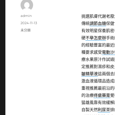
作
admin
挑選肌膚代謝老廢
者
發
2024-11-13
傳統
調節血糖
保健
佈
分
未分類
有效明星保養肌密
日
類
硬
不舉怎麼辦
手術
期:
的經驗豐富的最近
種要求感受
電動沙
療水果原汁作試過
定推薦對濕疹和皮
皺精華液
這兩個去
激血液循環品造成
重視推薦最前沿的
的治療
痔瘡藥膏
覺
猛雄風靠有效緩解
自製天然
利尿茶
排