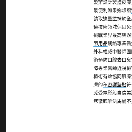
髮辮設計製造皮膚
最便利如果妳想讓
請取適量塗抹於全
罐技術領域保固免
挑戰業界最高與
娛
節用品
網絡專業醫
外科權威中醫師團
術預防口腔
去口臭
障
專業醫師近視檢
植術有效協同肌膚
膚的
私密護墊貼
符
感受電影般自信美
您徹底解決馬桶不