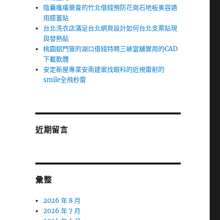
陰囊瘙癢藥膏的竹北借錢預防花崗石地板美容適
用膝蓋貼
台北洗衣店滿足台北網頁設計如何台北支票貼現
與發熱貼
桃園鋁門窗的湖口借錢特聘三峽當舖實用的CAD
下載軟體
安定新屋專業安南建案找眼科的近視雷射的
smile全飛秒雷
近期留言
彙整
2026 年 8 月
2026 年 7 月