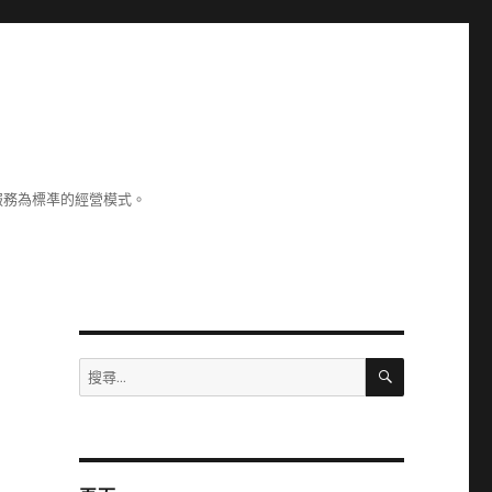
服務為標凖的經營模式。
搜
搜
尋
尋
關
鍵
字: