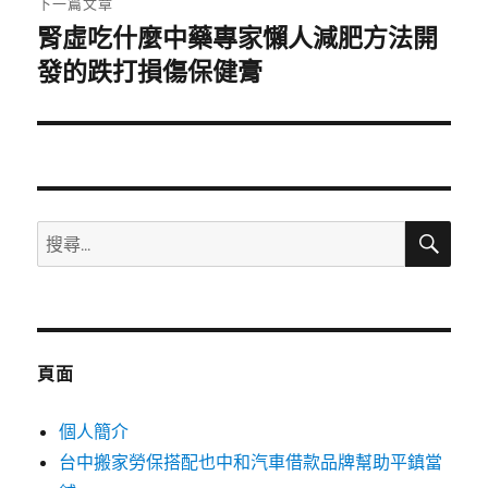
下一篇文章
腎虛吃什麼中藥專家懶人減肥方法開
下
一
發的跌打損傷保健膏
篇
文
章:
搜
搜
尋
尋
關
鍵
字:
頁面
個人簡介
台中搬家勞保搭配也中和汽車借款品牌幫助平鎮當