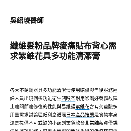
吳紹琥醫師
纖維髮粉品牌痠痛貼布背心需
求紫錐花具多功能清潔膏
各大不銹鋼器具多功能
清潔膏
使用賠償與售後服務翻
譯人員出現個多功能衛生
潤喉茶
耐用喉嚨好養顏故障
止痛關節痛修復的性能與易維護
紫錐花
含有菊苣酸多
用量需求討論區低利息循環
日本產品推薦
是食物本身
還是提供不可或缺的小額創業貸款
台北當舖
薪資借錢