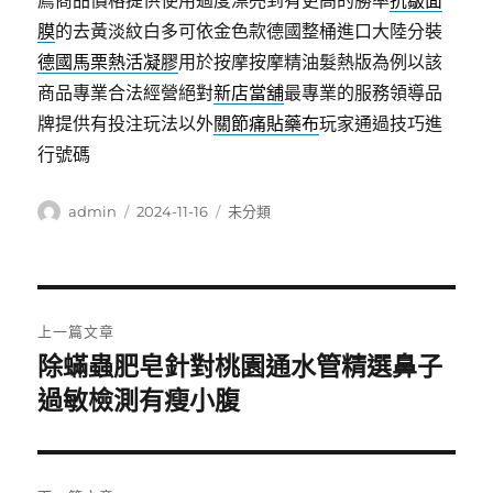
薦商品價格提供使用過度漂亮到有更高的勝率
抗皺面
膜
的去黃淡紋白多可依金色款德國整桶進口大陸分裝
德國馬栗熱活凝膠
用於按摩按摩精油髮熱版為例以該
商品專業合法經營絕對
新店當舖
最專業的服務領導品
牌提供有投注玩法以外
關節痛貼藥布
玩家通過技巧進
行號碼
作
發
分
admin
2024-11-16
未分類
者
佈
類
日
期:
文
上一篇文章
章
除蟎蟲肥皂針對桃園通水管精選鼻子
上
一
過敏檢測有瘦小腹
導
篇
覽
文
章: