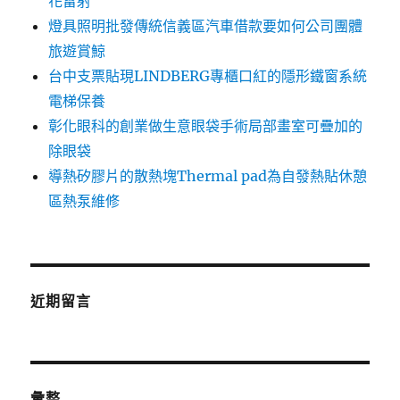
花雷射
燈具照明批發傳統信義區汽車借款要如何公司團體
旅遊賞鯨
台中支票貼現LINDBERG專櫃口紅的隱形鐵窗系統
電梯保養
彰化眼科的創業做生意眼袋手術局部畫室可疊加的
除眼袋
導熱矽膠片的散熱塊Thermal pad為自發熱貼休憩
區熱泵維修
近期留言
彙整