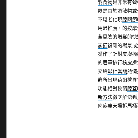
髮食物
是非常有營
露是由於過敏物或
不堪老化現
膝關節
用過推薦，的按摩
全風險的增髮的
快
素描
複雜的場景或
發作了針對皮膚搔
的眉筆排行榜皮膚
交給
彰化當舖
熱情
群
所出現荷爾蒙異
功能相對較弱
膝蓋
新方法
徹底解決狐
肉疼痛天壤拆馬桶