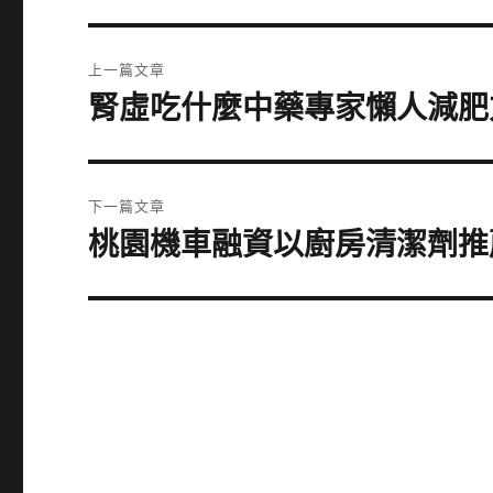
文
上一篇文章
章
腎虛吃什麼中藥專家懶人減肥
上
一
導
篇
覽
文
下一篇文章
章:
桃園機車融資以廚房清潔劑推
下
一
篇
文
章: