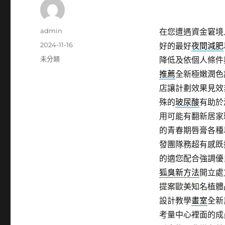
作
admin
在您遭遇資金窘境
者
發
2024-11-16
好的最好
夜間減肥
佈
分
未分類
降低及依個人條件
日
類
推薦
全新極嫩潤色
期:
店讓計劃效果見效
殊的
玻尿酸
有助於
用可能有翻新居家
的青春期唇膏各種
發團隊務超有感既
的適您配合強調優
狐臭新方法
開立處
提案歐美知名植體
設計教學
畫室
全新
考量中心裡面的成