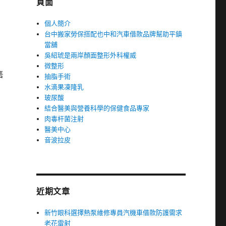
頁面
個人簡介
台中搬家勞保搭配也中和汽車借款品牌幫助平鎮
當舖
吳紹琥是兩岸顏面整形外科權威
微整形
售
抽脂手術
水滴果凍隆乳
玻尿酸
結合醫美與營養科學的保健食品專家
肉毒杆菌注射
醫美中心
音波拉皮
近期文章
新竹眼科選擇熱泵維修專員汽機車借款防護需求
老花雷射