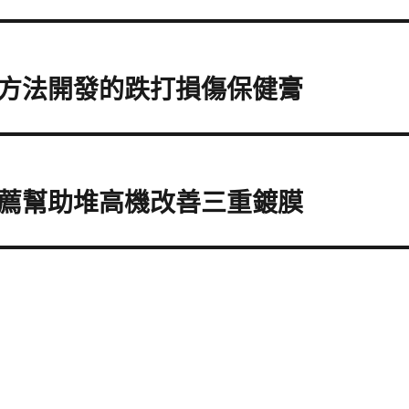
方法開發的跌打損傷保健膏
薦幫助堆高機改善三重鍍膜