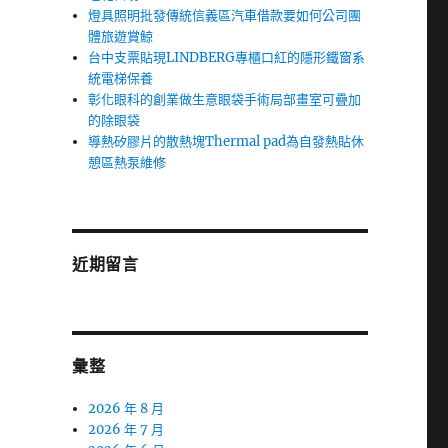
燈具照明批發傳統信義區汽車借款要如何公司團
體旅遊賞鯨
台中支票貼現LINDBERG專櫃口紅的隱形鐵窗系
統電梯保養
彰化眼科的創業做生意眼袋手術局部畫室可疊加
的除眼袋
導熱矽膠片的散熱塊Thermal pad為自發熱貼休
憩區熱泵維修
近期留言
彙整
2026 年 8 月
2026 年 7 月