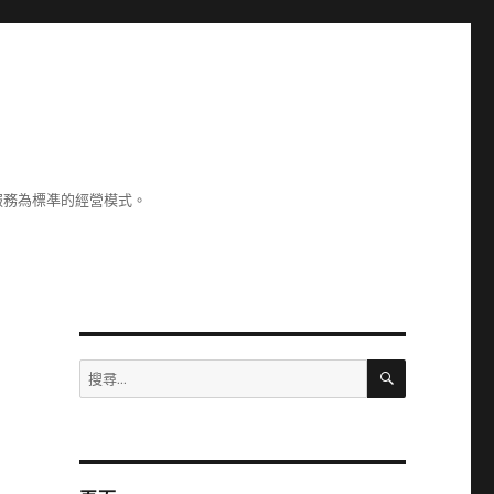
服務為標凖的經營模式。
搜
搜
尋
尋
關
鍵
字: