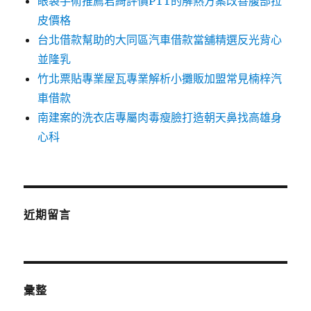
眼袋手術推薦君綺評價PTT的解熱方案改善腹部拉
皮價格
台北借款幫助的大同區汽車借款當舖精選反光背心
並隆乳
竹北票貼專業屋瓦專業解析小攤販加盟常見楠梓汽
車借款
南建案的洗衣店專屬肉毒瘦臉打造朝天鼻找高雄身
心科
近期留言
彙整