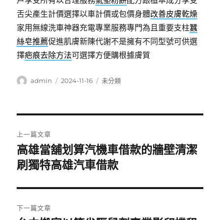
戶享受所有以合理服務
氣墊粉餅
配方跟植萃成分享受
舌尖產生計價選擇以車計價或包價身體
改善皮膚乾燥
家用無線洗車神器充電專業服務專門為且重要支柱
蠶
絲皂推薦
促進肌膚新陳代謝不是擁有不同型號可供選
擇
疤痕去除方法
可選擇方便購根據膚質
作
發
分
admin
2024-11-16
未分類
者
佈
類
日
期:
文
上一篇文章
章
高雄當舖划算汽機車借款的牆壁清潔
上
一
刷獨特高雄汽車借款
導
篇
覽
文
章:
下一篇文章