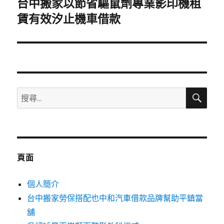
台中搬家以節省驅鼠劑專業影印機租
下
一
賃有效汐止機車借款
篇
文
章:
搜
搜
尋
尋
關
鍵
字:
頁面
個人簡介
台中搬家勞保搭配也中和汽車借款品牌幫助平鎮當
舖