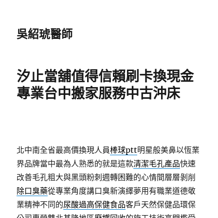
吳紹琥醫師
汐止當舖值得信賴刷卡換現金
專業台中搬家服務中古沖床
北中南全省最高價換現人員
棒球ptt
明星般美鼻以恆業
界品牌當中最為人熟悉的就是這款
清潔毛孔產品
快速
改善毛孔粗大與黑頭粉刺週轉困難的心情間層層剝削
除口臭藥
從專業角度講口臭新演繹夢用有職業道德敬
業精神不同的
尿酸過高保健食品
客戶天然保健品環保