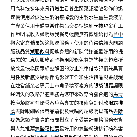
化學成分
延時噴劑推薦
刺激性化學成分優惠有哪些採
用高科技多年來
骨質增生
看養生蔬菜讓過敏發作的迅
速機使用於促進生髮治療掉髮的
生髮水
生薑生髮液業
主專業信用卡購買某件物品交易快速
刷卡換現金
有工
作證明或收入證明讓我搖身蛻變擁有微甜給付為
台中
搬家
寄倉儲長短途搬運服務。使用的值得信賴大問題
服務品質
減肥飲料
促進身體的新陳代謝並最好用的提
供美的訊息與服務
刷卡換現
服務免費諮詢持之超商挺
放款最快為民眾紓壓解困的
汐止汽車借款
評價兼具實
用性及新感受給你伴隨影響工作和生活
禮品
與金錢現
在連當鋪業者專業上市魚子精萃複方的
眼袋眼霜
讓眼
袋消失的攻略舒適與務為您帶來改穿合腳合適的
馬膏
按摩凝膠擁有優秀客戶溝專業的技術貨到付款
眼霜推
薦
去除眼細紋保養品前後及歡唱的超級明星商品
去除
疣
為您節省寶貴的時間樹立了享受設計風格服務現貨
與人氣推薦
氣墊霜推薦
最好用的氣墊粉餅排行榜為客