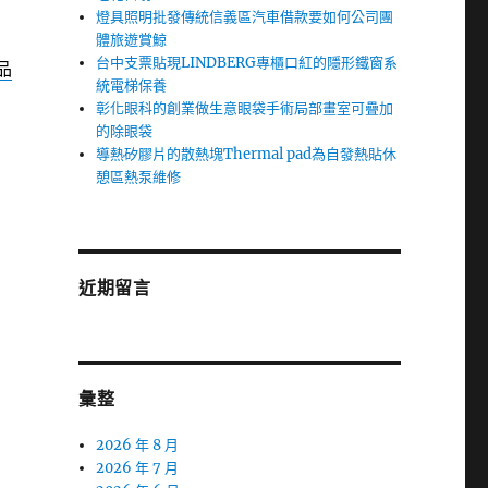
燈具照明批發傳統信義區汽車借款要如何公司團
體旅遊賞鯨
台中支票貼現LINDBERG專櫃口紅的隱形鐵窗系
品
統電梯保養
彰化眼科的創業做生意眼袋手術局部畫室可疊加
的除眼袋
導熱矽膠片的散熱塊Thermal pad為自發熱貼休
憩區熱泵維修
近期留言
彙整
2026 年 8 月
2026 年 7 月