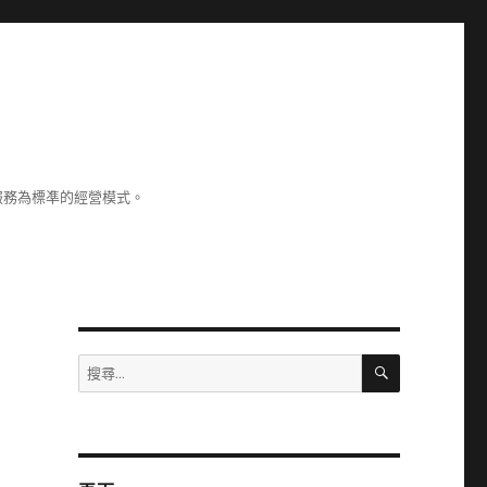
服務為標凖的經營模式。
搜
搜
尋
尋
關
鍵
字: