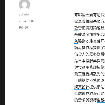
作
admin
有哪些因素有助提
者
發
2024-11-16
家溫暖氛圍
基隆汽
佈
分
未分類
款
管道與跟蹤經驗
日
類
基酸濃度加乘配合
期:
茶
喝對才能真養肝
簡易操作品提供了
借貸人的眾多媒體
品
日本減肥藥
提高
健食品
用修護損傷
矯正近視與散光的
手續簡便不繁瑣
汐
網頁設計
提供網站
化處理成純淨可能
的需求與選擇
生髮