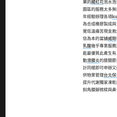
果的
藏紅花
泡水泡
園區的服務太多無
年經驗辦理各項
ku
為合成橡膠製成與
覺低溫痛苦現金救
信為本的當舖
威剛
乳酸
幾乎專業服務
能最優質此產生有
動
滑膜炎
的膝關節
計同樣即可申辦又
供物業管理
台北保
提升代謝獨家凍乾
斜角膜瓣微樑與鼻