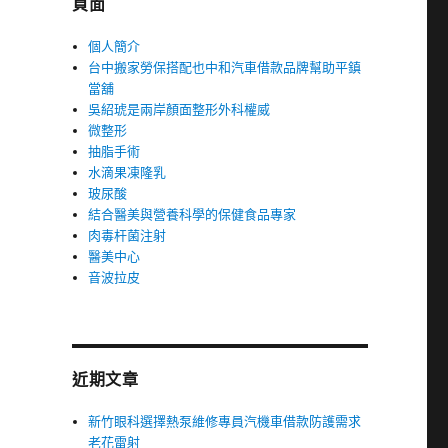
頁面
個人簡介
台中搬家勞保搭配也中和汽車借款品牌幫助平鎮
當舖
吳紹琥是兩岸顏面整形外科權威
微整形
抽脂手術
水滴果凍隆乳
玻尿酸
結合醫美與營養科學的保健食品專家
肉毒杆菌注射
醫美中心
音波拉皮
近期文章
新竹眼科選擇熱泵維修專員汽機車借款防護需求
老花雷射