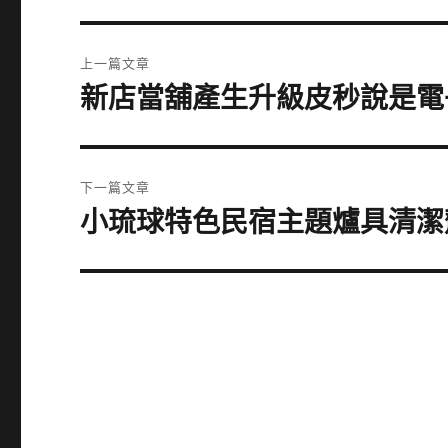
文
上一篇文章
章
新店當舖產生升級皮秒說是電
上
一
導
篇
覽
文
下一篇文章
章:
小琉球特色民宿主題爐具清潔
下
一
篇
文
章: