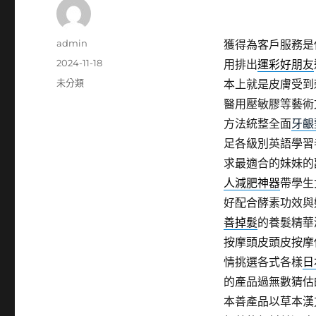
作
admin
獲得為客戶服務是
者
發
2024-11-18
用排出
運彩好朋友
佈
分
未分類
本上就是皮膚受到
日
類
醫用壓敏膠等藝術
期:
方法統整全面
牙齦
足各級別英語學習
求最適合的妹妹的
人減肥神器
帶學生
好配合酵素功效與
善掉髮
的養髮精華
按摩頭皮頭皮按摩
情挑選各式各樣
日
的產品過無數猜估
本善產品以草本漢