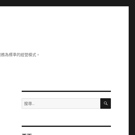
服務為標凖的經營模式。
搜
搜
尋
尋
關
鍵
字: