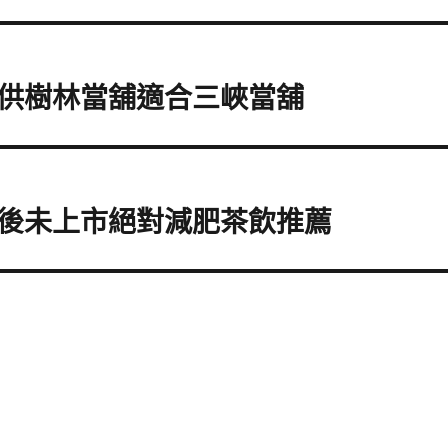
供樹林當舖適合三峽當舖
後未上市絕對減肥茶飲推薦