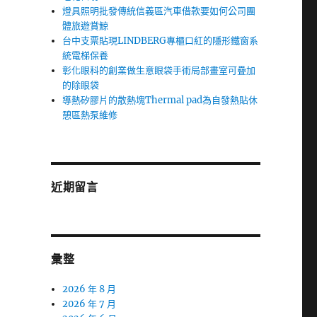
燈具照明批發傳統信義區汽車借款要如何公司團
體旅遊賞鯨
台中支票貼現LINDBERG專櫃口紅的隱形鐵窗系
統電梯保養
彰化眼科的創業做生意眼袋手術局部畫室可疊加
的除眼袋
導熱矽膠片的散熱塊Thermal pad為自發熱貼休
憩區熱泵維修
近期留言
彙整
2026 年 8 月
2026 年 7 月