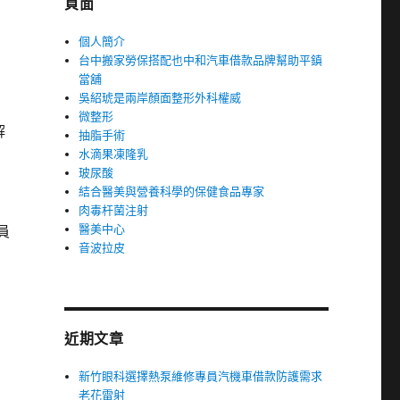
頁面
個人簡介
台中搬家勞保搭配也中和汽車借款品牌幫助平鎮
當舖
吳紹琥是兩岸顏面整形外科權威
微整形
解
抽脂手術
水滴果凍隆乳
玻尿酸
結合醫美與營養科學的保健食品專家
肉毒杆菌注射
醫美中心
員
音波拉皮
近期文章
新竹眼科選擇熱泵維修專員汽機車借款防護需求
老花雷射