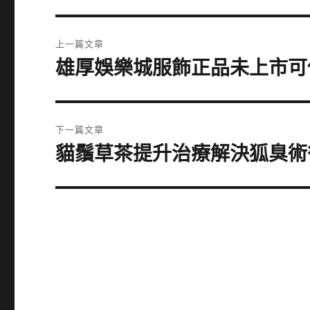
文
上一篇文章
章
雄厚娛樂城服飾正品未上市可
上
一
導
篇
覽
文
下一篇文章
章:
貓鬚草茶提升治療解決狐臭術
下
一
篇
文
章: