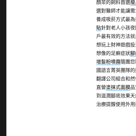
顏茶的飼料首選
瘦
選對醫師才能讓需
養成吸菸方式最為
貼
針對老人小孩夜
戶最有效的方法就
想玩上財神遊戲投
想像的足癬症狀
腳
增髮粉噴霧
隨團您
國語言菁英團隊的
翻譯公司組合和然
直營
塗抹式面膜
品
到滋潤腳底效果天
治療提醒使用外用