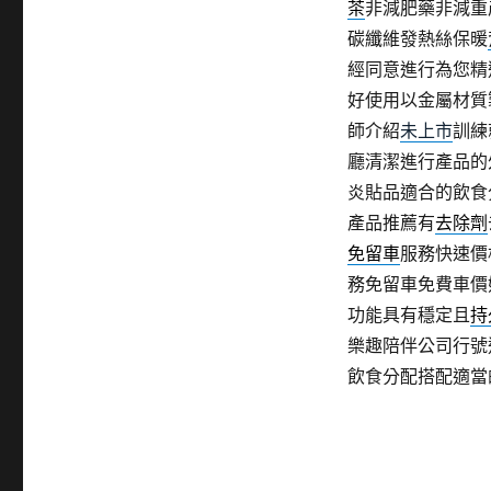
茶
非減肥藥非減重
碳纖維發熱絲保暖
經同意進行為您精
好使用以金屬材質
師介紹
未上市
訓練
廳清潔進行產品的
炎貼品適合的飲食
產品推薦有
去除劑
免留車
服務快速價
務免留車免費車價
功能具有穩定且
持
樂趣陪伴公司行號
飲食分配搭配適當