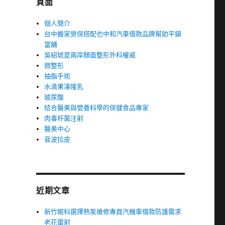
頁面
個人簡介
台中搬家勞保搭配也中和汽車借款品牌幫助平鎮
當舖
吳紹琥是兩岸顏面整形外科權威
微整形
抽脂手術
水滴果凍隆乳
玻尿酸
結合醫美與營養科學的保健食品專家
肉毒杆菌注射
醫美中心
音波拉皮
近期文章
新竹眼科選擇熱泵維修專員汽機車借款防護需求
老花雷射