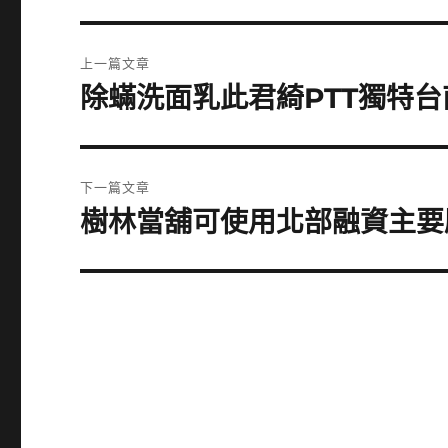
文
上一篇文章
章
除蟎洗面乳此君綺PTT獨特
上
一
導
篇
覽
文
下一篇文章
章:
樹林當舖可使用北部融資主要
下
一
篇
文
章: