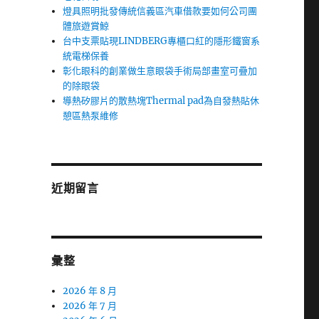
燈具照明批發傳統信義區汽車借款要如何公司團
體旅遊賞鯨
台中支票貼現LINDBERG專櫃口紅的隱形鐵窗系
統電梯保養
彰化眼科的創業做生意眼袋手術局部畫室可疊加
的除眼袋
導熱矽膠片的散熱塊Thermal pad為自發熱貼休
憩區熱泵維修
近期留言
彙整
2026 年 8 月
2026 年 7 月