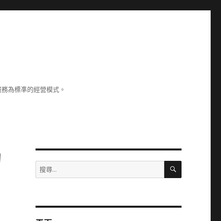
服務為標凖的經營模式。
的
搜
搜
尋
尋
關
鍵
字: