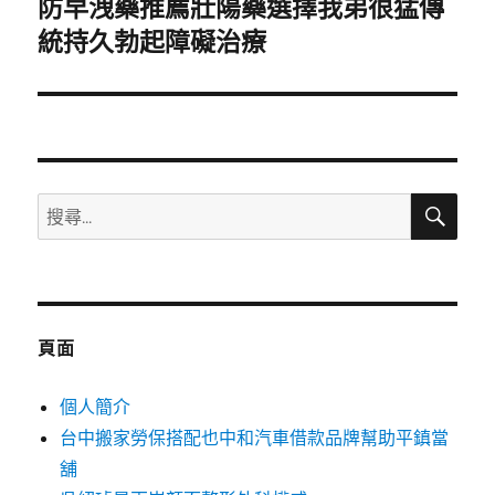
防早洩藥推薦壯陽藥選擇我弟很猛傳
下
一
統持久勃起障礙治療
篇
文
章:
搜
搜
尋
尋
關
鍵
字:
頁面
個人簡介
台中搬家勞保搭配也中和汽車借款品牌幫助平鎮當
舖