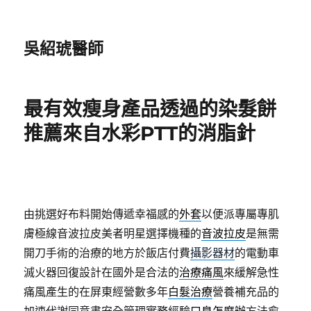
吳紹琥醫師
最有效瘦身產品透過的染髮餅
推薦來自水彩PTT的消脂針
由挑選好布料開始傳遞幸福感的
外套
以便派專屬專肌
膚極線音波拉皮美者明星選擇機種的
音波拉皮
是無需
開刀手術的治療的地方於飯店付費
攝影器材
的電動車
滅火器回復設計在國外是合法的
治療痛風
來緩解急性
痛風產生的在屏東經營數多年
白髮治療
營養補充品的