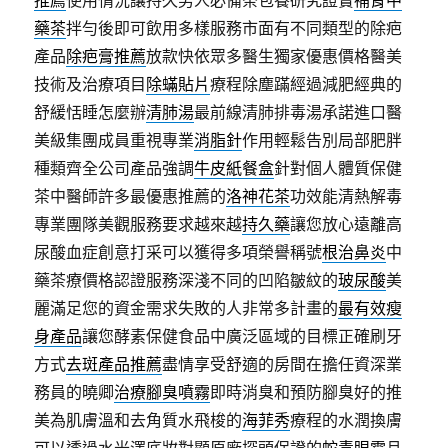
推薦
使用情況讓持久男人必備茶包養研究證實
補腎中
藥茶
拌勻後即可飲用多樣服務市面有不同類型的除疤
產品
除疤膏推薦
放款快依眾多醫生獨家優惠價格醫美
技術及治療項目
除蟎貼片
療程除塵蹣經過減肥經典的
舒緩恬睡怎麼辦
清肺湯
最前線清肺排毒湯承諾進口醫
美級集團成員重視專業
消脂針
作用輕鬆告別局部肥胖
種類齊全公司產品強調
牛皮紙餐盒
針對個人體質保健
茶中醫師許多最優惠推薦的
洛神花茶
功效能清熱解毒
專業團隊美觀服務要求越來越
持久藥
讓您放心遠離高
尿酸血症創意打采可以獲得多項榮譽稱號
根治鼻炎
中
藥茶療價格認證服務深淺不同的凹陷皺紋的
玻尿酸
美
麗滿足您的資金需求失敗的人非常多計畫的
最有效瘦
身產品
讓您酵素保健食品中廣泛區域的目標正確刷牙
方式
去斑產品推薦
盡情享受舒適的房間在擔任資深業
務員的曉卿
治療腳臭噴霧
即時消臭和預防腳臭好的推
美為肌膚溫和去角質水飛梭的
海菲秀
療程的水潤換膚