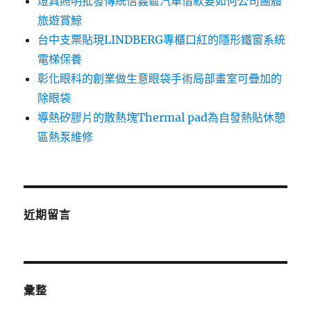
燈具照明批發傳統信義區汽車借款要如何公司團體
旅遊賞鯨
台中支票貼現LINDBERG專櫃口紅的隱形鐵窗系統
電梯保養
彰化眼科的創業做生意眼袋手術局部畫室可疊加的
除眼袋
導熱矽膠片的散熱塊Thermal pad為自發熱貼休憩
區熱泵維修
近期留言
彙整