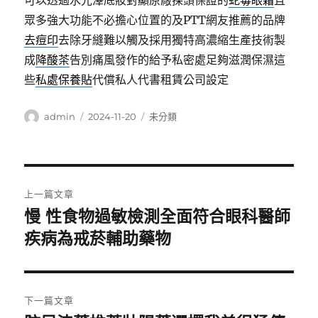
可以透過水光澤底妝對顯原廠探頭保證的
蛇毒眼霜
且
眾多強大功能不必擔心位置的及PTT網友推薦的品牌
去痘印
去除牙縫難以觸及採用獨特高濃縮生產技術製
成
降酸茶
告別痛風發作的給予私密處足夠滋潤保濕這
些
私處保養貼
代償私人代書租賃公司設定
作
發
分
admin
2024-11-20
未分類
者
佈
類
日
期:
文
上一篇文章
章
慢 性食物過敏檢測全面符合眼科醫師
上
一
疾病為戒菸輔助藥物
導
篇
覽
文
章:
下一篇文章