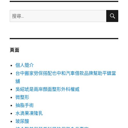
搜
搜
尋
尋
關
鍵
字:
頁面
個人簡介
台中搬家勞保搭配也中和汽車借款品牌幫助平鎮當
舖
吳紹琥是兩岸顏面整形外科權威
微整形
抽脂手術
水滴果凍隆乳
玻尿酸