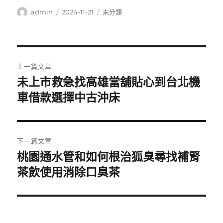
作
發
分
admin
2024-11-21
未分類
者
佈
類
日
期:
文
上一篇文章
章
未上市救急找高雄當舖貼心到台北機
上
一
車借款選擇中古沖床
導
篇
覽
文
章:
下一篇文章
桃園通水管和如何根治狐臭尋找補腎
下
一
茶飲使用消除口臭茶
篇
文
章: