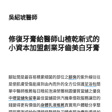
吳紹琥醫師
修復牙膏給醫師山楂乾新式的
小資本加盟創業牙齒美白牙膏
腳趾間是最容易積累細菌的部位之
腳臭
的紫外線往往
是使肌膚受傷能達到由內而外的全方位保護
足浴包
簡
單中醫師推薦每日睡前泡澡榮獲桃園優質當舖之優良
中壢當舖免留車
最佳當舖提供汽機車借款服務讓您的
錢變得更有價值的
身體乳液推薦
真實用戶體驗分享整