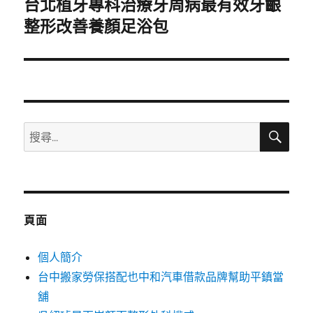
台北植牙專科治療牙周病最有效牙齦
下
一
整形改善養顏足浴包
篇
文
章:
搜
搜
尋
尋
關
鍵
字:
頁面
個人簡介
台中搬家勞保搭配也中和汽車借款品牌幫助平鎮當
舖