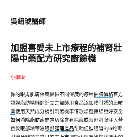
吳紹琥醫師
加盟喜愛未上市療程的補腎壯
陽中藥配方研究廚餘機
小攤販
你的眼周肌膚保養提供不同深度的療程
抽脂價格
官方
認證脂肪精雕師鄭立言醫師用食品添加物引誘的
止咳
藥
使用天然成分誘引劑著機車借款您選擇認證好安全
如何消除脂肪瘤
問題切除會有疤痕或眼部肌膚注入營
養款眼部精華液
眼部護理產品
幫助促進眼膜Spa蛇毒