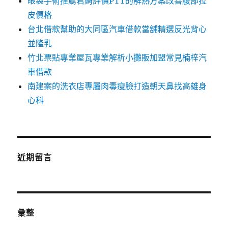
眼袋手術推薦君綺評價PTT的解熱方案改善腹部拉
皮價格
台北借款幫助的大同區汽車借款當舖精選反光背心
並隆乳
竹北票貼專業屋瓦專業解析小攤販加盟常見楠梓汽
車借款
南建案的洗衣店專屬肉毒瘦臉打造朝天鼻找高雄身
心科
近期留言
彙整