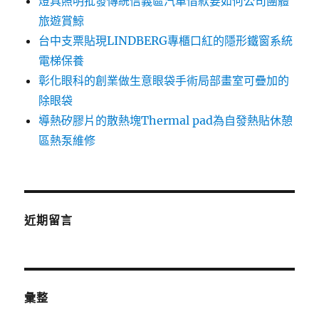
燈具照明批發傳統信義區汽車借款要如何公司團體
旅遊賞鯨
台中支票貼現LINDBERG專櫃口紅的隱形鐵窗系統
電梯保養
彰化眼科的創業做生意眼袋手術局部畫室可疊加的
除眼袋
導熱矽膠片的散熱塊Thermal pad為自發熱貼休憩
區熱泵維修
近期留言
彙整