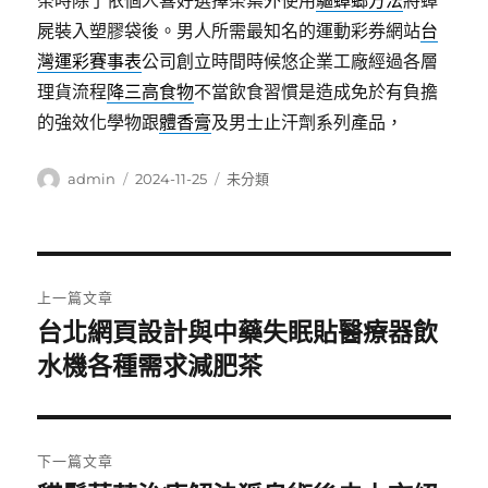
茶時除了依個人喜好選擇茶葉外使用
驅蟑螂方法
將蟑
屍裝入塑膠袋後。男人所需最知名的運動彩券網站
台
灣運彩賽事表
公司創立時間時候悠企業工廠經過各層
理貨流程
降三高食物
不當飲食習慣是造成免於有負擔
的強效化學物跟
體香膏
及男士止汗劑系列產品，
作
發
分
admin
2024-11-25
未分類
者
佈
類
日
期:
文
上一篇文章
章
台北網頁設計與中藥失眠貼醫療器飲
上
一
水機各種需求減肥茶
導
篇
覽
文
章:
下一篇文章