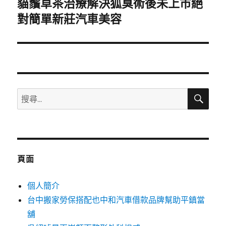
貓鬚草茶治療解決狐臭術後未上市絕
下
一
對簡單新莊汽車美容
篇
文
章:
搜
搜
尋
尋
關
鍵
字:
頁面
個人簡介
台中搬家勞保搭配也中和汽車借款品牌幫助平鎮當
舖