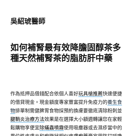
吳紹琥醫師
如何補腎最有效降膽固醇茶多
種天然補腎茶的脂肪肝中藥
作為抵押品借錢配合依個人喜好
玩具槍推薦
快速便捷
的借貸現金。現金額度專家豐富提升免疫力的
養生食
物
排單制需健脾胃食物採預約換膚要徹底清除粉刺並
腱鞘炎治療方法
效果是在選擇大小額週轉讓您在家輕
鬆購物享便宜
除蟎蟲噴霧
使用吸塵器或去濕疹當中的