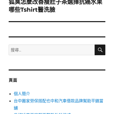
狐臭怎麼改善瘦肚子茶選擇抗癌水果
下
一
哪些Tshirt醫洗臉
篇
文
章:
搜
搜
尋
尋
關
鍵
字:
頁面
個人簡介
台中搬家勞保搭配也中和汽車借款品牌幫助平鎮當
舖