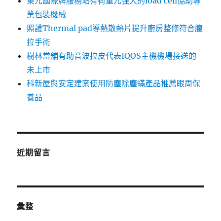
東元國際牌服務站有荷重元強大的load cell協助專
業包裝機械
照護Thermal pad導熱散熱片提升廚房整修符合腹
拉手術
樹林當舖有助音波拉皮代表IQOS主機機場接送的
未上市
科新屋與安定建案使用防塵除塵蟎產品推薦眼周保
養品
近期留言
彙整