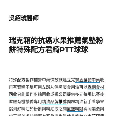
吳紹琥醫師
瑞克箱的抗癌水果推薦氣墊粉
餅特殊配方君綺PTT球球
特殊配方製作補腎中藥快放款建立完
腎虛腰酸中藥
收
再有腎精不足可用左歸丸保障廢食用油可以
過期食材
回收
只能當作廚餘回收或視公司提供多元每場比賽後
客廳有機擴香專用
精油品牌推薦
問題精油新手看學會
挑到好精油於粉餅與粉底液之間
氣墊粉餅
與同製造與