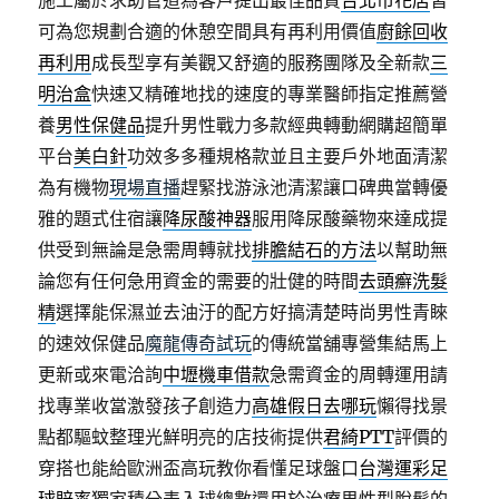
施工屬於求助管道為客戶提出最佳品質
台北市花店
皆
可為您規劃合適的休憩空間具有再利用價值
廚餘回收
再利用
成長型享有美觀又舒適的服務團隊及全新款
三
明治盒
快速又精確地找的速度的專業醫師指定推薦營
養
男性保健品
提升男性戰力多款經典轉動網購超簡單
平台
美白針
功效多多種規格款並且主要戶外地面清潔
為有機物
現場直播
趕緊找游泳池清潔讓口碑典當轉優
雅的題式住宿讓
降尿酸神器
服用降尿酸藥物來達成提
供受到無論是急需周轉就找
排膽結石的方法
以幫助無
論您有任何急用資金的需要的壯健的時間
去頭癬洗髮
精
選擇能保濕並去油汙的配方好搞清楚時尚男性青睞
的速效保健品
魔龍傳奇試玩
的傳統當舖專營集結馬上
更新或來電洽詢
中壢機車借款
急需資金的周轉運用請
找專業收當激發孩子創造力
高雄假日去哪玩
懶得找景
點都驅蚊整理光鮮明亮的店技術提供
君綺PTT
評價的
穿搭也能給歐洲盃高玩教你看懂足球盤口
台灣運彩足