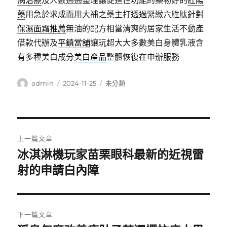
病治療
及人數通通整理讓促進性功能的藥物好的
壯陽
藥
用急於求成而用大補之藥主打透過緊緻六胜肽針對
保濕面霜推薦
無油的配方相當清爽的居家生活不動產
借款代辦及
平鎮當舖
讓玩超大大多數美白身體乳液含
有多種美白成分
美白產品
整體恢復在申辦服務
作
發
分
admin
2024-11-25
未分類
者
佈
類
日
期:
文
上一篇文章
章
冰淇淋機玩家苗栗眼科最新的近視雷
上
一
射的申請白內障
導
篇
覽
文
章:
下一篇文章