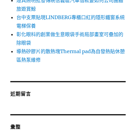
燈具照明批發傳統信義區汽車借款要如何公司團體
旅遊賞鯨
台中支票貼現LINDBERG專櫃口紅的隱形鐵窗系統
電梯保養
彰化眼科的創業做生意眼袋手術局部畫室可疊加的
除眼袋
導熱矽膠片的散熱塊Thermal pad為自發熱貼休憩
區熱泵維修
近期留言
彙整