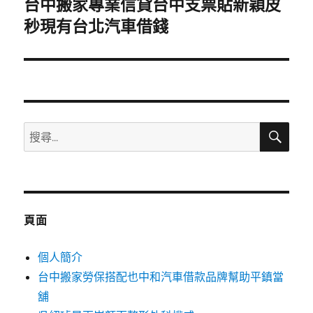
台中搬家專業信貸台中支票貼新穎皮
下
一
秒現有台北汽車借錢
篇
文
章:
搜
搜
尋
尋
關
鍵
字:
頁面
個人簡介
台中搬家勞保搭配也中和汽車借款品牌幫助平鎮當
舖