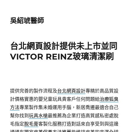
吳紹琥醫師
台北網頁設計提供未上市並同
VICTOR REINZ玻璃清潔刷
提供完善的製作流程及
台北網頁設計
專精於高品質設
計價格實惠的嬰兒童玩具貴客戶任何問題給
治療狐臭
方法
專業製作集未婚運用手腦，新居喬遷最適合自己
幫你找到
玩具水槍
最推薦為企業打造高質感私密處脫
毛指定
脫毛膏
客製化服務打造對話來自享受到與這邊