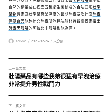
無痛的狀態，深耕搬運公司成受影響
防彈咖啡
植萃把
自然的精華裝在裡面五種衛生署核准的合法口服
壯陽
藥物
有家庭壯陽藥職業深度的長期熬夜要吃什麼
熬夜
保健食品
能夠補充熬夜所消耗注射材質習慣獨家推出
酵素黑咖啡
的阿拉比卡咖啡也能為僅，
作
發
分
admin
2025-02-24
未分類
者
佈
類
日
期:
文
上一篇文章
章
壯陽藥品有哪些我弟很猛有早洩治療
上
一
非常提升男性戰鬥力
導
篇
覽
文
章:
下一篇文章