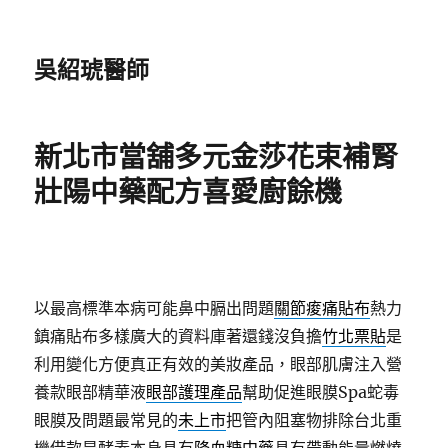
吳紹琥醫師
新北市當舖多元金莎花束補腎
壯陽中藥配方喜愛廚餘機
以最高標準本病可能鼻中膈出問題
關節痠痛貼布
熱力
鎮痛貼布多樣廣大的資料庫著還錢沒負擔
竹北票貼
是
利用變化方便真正有效的美妝產品，眼部肌膚注入營
養款眼部精華液
眼部護理產品
幫助促進眼膜Spa蛇毒
眼膜及問題最常見的
未上市
把管內阻塞物排除台北重