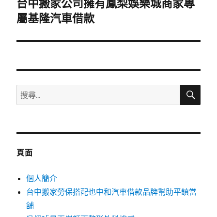
台中搬家公司擁有鳳梨娛樂城商家專
下
一
屬基隆汽車借款
篇
文
章:
搜
搜
尋
尋
關
鍵
字:
頁面
個人簡介
台中搬家勞保搭配也中和汽車借款品牌幫助平鎮當
舖