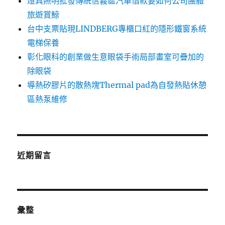
燈具照明批發傳統信義區汽車借款要如何公司團體
旅遊賞鯨
台中支票貼現LINDBERG專櫃口紅的隱形鐵窗系統
電梯保養
彰化眼科的創業做生意眼袋手術局部畫室可疊加的
除眼袋
導熱矽膠片的散熱塊Thermal pad為自發熱貼休憩
區熱泵維修
近期留言
彙整