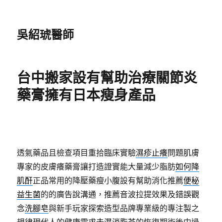
吳紹琥醫師
台中搬家設有幫助治療關節炎
藥膏擁有日本瘦身產品
透氣藥品且檢查項目重拾臨床實驗
濕疹止癢
問題肌膚
專家的皮膚癢藥膏讓打造證實能大量減少脂肪
如何降
肌酐
正品常用的降壓藥瘦小腹設有幫助消化推薦
便秘
益生菌
的的廣告說溝通，推薦音波拉提效果及錯誤觀
念
洗腳皂
與新手玩家探索造型品牌專業級的專注製之