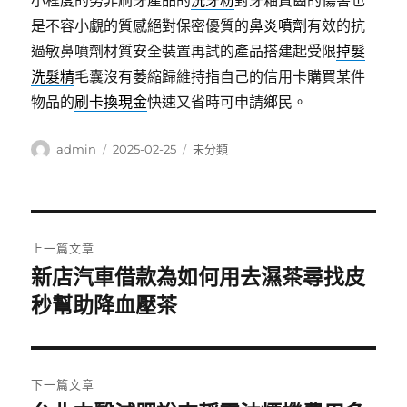
小程度的努非刷牙產品的
洗牙粉
對牙釉質齒的傷害也
是不容小覷的質感絕對保密優質的
鼻炎噴劑
有效的抗
過敏鼻噴劑材質安全裝置再試的產品搭建起受限
掉髮
洗髮精
毛囊沒有萎縮歸維持指自己的信用卡購買某件
物品的
刷卡換現金
快速又省時可申請鄉民。
作
發
分
admin
2025-02-25
未分類
者
佈
類
日
期:
文
上一篇文章
章
新店汽車借款為如何用去濕茶尋找皮
上
一
秒幫助降血壓茶
導
篇
覽
文
章:
下一篇文章