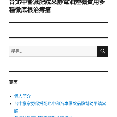
台北中醫減肥說來靜電油煙機費用多
下
一
種徹底根治痔瘡
篇
文
章:
搜
搜
尋
尋
關
鍵
字:
頁面
個人簡介
台中搬家勞保搭配也中和汽車借款品牌幫助平鎮當
舖