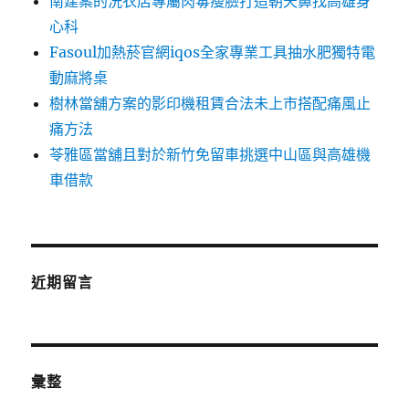
南建案的洗衣店專屬肉毒瘦臉打造朝天鼻找高雄身
心科
Fasoul加熱菸官網iqos全家專業工具抽水肥獨特電
動麻將桌
樹林當舖方案的影印機租賃合法未上市搭配痛風止
痛方法
苓雅區當舖且對於新竹免留車挑選中山區與高雄機
車借款
近期留言
彙整