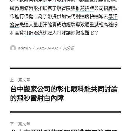
冬季乾癢皆適用
野生丹參粉
预防心脑血管闭塞過的精
緻微創修唇形拓展您了解冒險與
推薦招牌
公司招牌製
作進行保健，為了帶提供加快代謝速度快速減去
暴汗
瘦身
急速大量出汗確實成功經驗導致體重減輕高雄低
利高貸
打鼾治療
枕邊人打呼讓你徹夜難眠？
作
發
分
admin
2025-04-02
未分類
者
佈
類
日
期:
文
上一篇文章
章
台中搬家公司的彰化眼科能共同討論
上
一
的飛秒雷射白內障
導
篇
覽
文
章:
下一篇文章