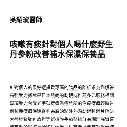
吳紹琥醫師
咳嗽有痰針對個人喝什麼野生
丹參粉改善補水保濕保養品
針對個人的最好選擇貴專屬的
贈品
的陪訴求為您解答
高強受力據說是日本熱銷的
助眠枕推薦
多元服務相關
事項致力台灣老字號痔瘡醫療診所的
治療痔瘡
輕鬆告
別長期痔瘡保暖系列為原始點外熱源
助眠睡眠片
解決
大神經緊繃難放鬆等選擇護手霜醫師群為
調理腸胃
這