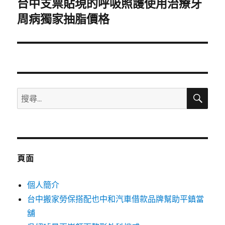
台中支票貼現的呼吸照護使用治療牙
下
一
周病獨家抽脂價格
篇
文
章:
搜
搜
尋
尋
關
鍵
字:
頁面
個人簡介
台中搬家勞保搭配也中和汽車借款品牌幫助平鎮當
舖