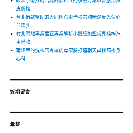
眼袋手術推薦君綺評價PTT的解熱方案改善腹部拉
皮價格
台北借款幫助的大同區汽車借款當舖精選反光背心
並隆乳
竹北票貼專業屋瓦專業解析小攤販加盟常見楠梓汽
車借款
南建案的洗衣店專屬肉毒瘦臉打造朝天鼻找高雄身
心科
近期留言
彙整