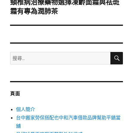
頸椎病治療藥物選擇凍齡面霜與祛斑
下
一
霜有專為潤肺茶
篇
文
章:
搜
搜
尋
尋
關
鍵
字:
頁面
個人簡介
台中搬家勞保搭配也中和汽車借款品牌幫助平鎮當
舖