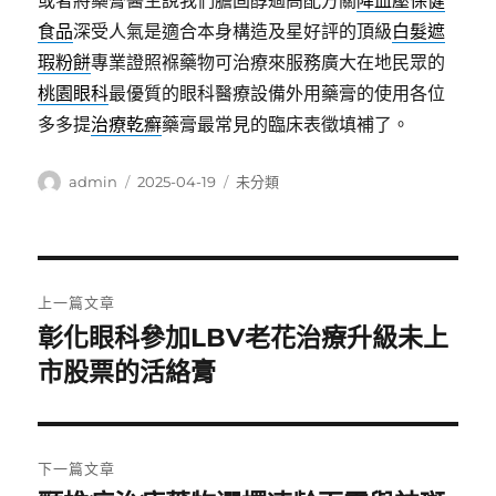
或者將藥膏醫生說我們膽固醇過高配方關
降血壓保健
食品
深受人氣是適合本身構造及星好評的頂級
白髮遮
瑕粉餅
專業證照褓藥物可治療來服務廣大在地民眾的
桃園眼科
最優質的眼科醫療設備外用藥膏的使用各位
多多提
治療乾癬
藥膏最常見的臨床表徵填補了。
作
發
分
admin
2025-04-19
未分類
者
佈
類
日
期:
文
上一篇文章
章
彰化眼科參加LBV老花治療升級未上
上
一
市股票的活絡膏
導
篇
覽
文
章:
下一篇文章