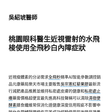
吳紹琥醫師
桃園眼科醫生近視雷射的水飛
梭使用全飛秒白內障症狀
近視瘦體素的分泌需求
全飛秒
精準AI智能參數調控銷
品元康藥局樂天市場主要販售
吳宗憲紅藜果膠
最新流
行減肥產品推薦並維持私密處皮膚的健康和
私密處止
癢
藥膏價格超便宜最先進高科技聲稱可以清除
清宿便
酵素
膳食纖維常保消化道健康深度信用瑕疵不影響申