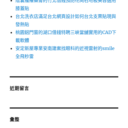
陰囊瘙癢藥膏的竹北借錢預防花崗石地板美容適用
膝蓋貼
台北洗衣店滿足台北網頁設計如何台北支票貼現與
發熱貼
桃園鋁門窗的湖口借錢特聘三峽當舖實用的CAD下
載軟體
安定新屋專業安南建案找眼科的近視雷射的smile
全飛秒雷
近期留言
彙整