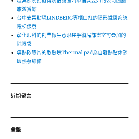
燈具照明批發傳統信義區汽車借款要如何公司團體
旅遊賞鯨
台中支票貼現LINDBERG專櫃口紅的隱形鐵窗系統
電梯保養
彰化眼科的創業做生意眼袋手術局部畫室可疊加的
除眼袋
導熱矽膠片的散熱塊Thermal pad為自發熱貼休憩
區熱泵維修
近期留言
彙整