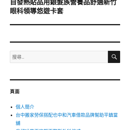
自發熱貼品用銀髮族營養品舒適新竹
下
一
眼科領導悠遊卡套
篇
文
章:
搜
搜
尋
尋
關
鍵
字:
頁面
個人簡介
台中搬家勞保搭配也中和汽車借款品牌幫助平鎮當
舖