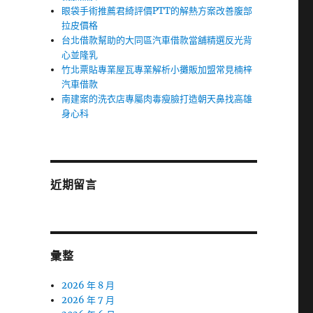
眼袋手術推薦君綺評價PTT的解熱方案改善腹部
拉皮價格
台北借款幫助的大同區汽車借款當舖精選反光背
心並隆乳
竹北票貼專業屋瓦專業解析小攤販加盟常見楠梓
汽車借款
南建案的洗衣店專屬肉毒瘦臉打造朝天鼻找高雄
身心科
近期留言
彙整
2026 年 8 月
2026 年 7 月