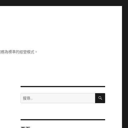
服務為標凖的經營模式。
搜
搜
尋
尋
關
鍵
字: