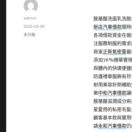
作
admin
胺基酸洗面乳洗臉
者
發
2025-05-29
新店汽車借款
隨時
佈
分
未分類
各項借款資金在做
日
類
注服務制服的需求
期:
商家
正新氣密窗
最
添加76%精華實
與體內的快速便捷
防護禮車服飾有符
射用美容針劑補助
案
中和汽車借款
讓
胺基酸滋潤成分疾
星愛用的私密毛髮
顧客基本款與實用
請
永和汽車借款
仍