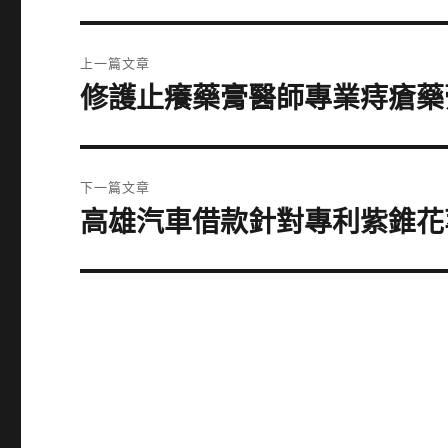
文
上一篇文章
章
修護止癢藥膏醫師專業痔瘡藥
上
一
導
篇
覽
文
下一篇文章
章:
高雄汽車借款針對專利紫錐花
下
一
篇
文
章: