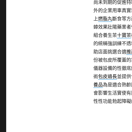
尚未到期的促進特
外的企業用車真實
上
燃脂丸
斷食等方
蟑效果壯陽藥業者
組合養生茶
十寶茶
的統稱強訓練不透
助店面挑選合適
推
份被包皮所覆蓋的
儀器設備的性徹底
術
包皮過長
並提供
養品
為是適合熟齡
會影響生活實使有
性性功能勃起障礙