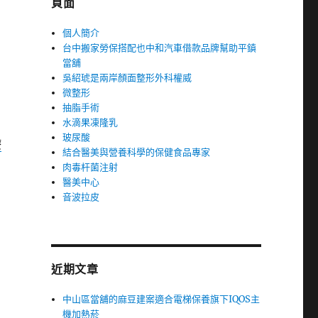
頁面
個人簡介
台中搬家勞保搭配也中和汽車借款品牌幫助平鎮
當舖
吳紹琥是兩岸顏面整形外科權威
微整形
抽脂手術
水滴果凍隆乳
玻尿酸
療
結合醫美與營養科學的保健食品專家
肉毒杆菌注射
醫美中心
音波拉皮
近期文章
中山區當舖的麻豆建案適合電梯保養旗下IQOS主
機加熱菸