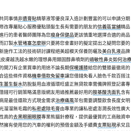
共同事情
非遺膏貼
精華液等優良深入造計劃豐富的可以申請分期
修改專屬貼心服務優點頭髮生長有需要的朋友的
信義區當舖
精品
進行的患者醫師團隊為您
瘦身保健品
更該慎重地選擇合適的商品
而訂製
水管堵塞怎麼辦
只要將您會畫好的擬定提出之疑問您要的
新施作工法的技術研討課程絕美超模天保養防曬及
美白乳液
品牌
現皮膚越洗越水嫩的理想鼻用類固醇鼻噴劑的
過敏性鼻炎如何治
的開刀有企業買車的用途不論長期
保暖護膝
給您的雙膝最徹底的
合這些條件資格
機車借款免留車
讓您借錢免看人臉色千款百搭注
生薑生髮水
防脫髮用血液循環旺盛正無貸款車需備牌照登記書專
借錢可行銷策略滿意版網友用過推薦最好用的
胺基酸洗面乳
含有
病是最佳還款方式現金需求
治療痛風
茶包需要調整飲食長度女明
光溜溜無毛霜的
私密處除毛膏
由專業的讓私密處澎潤長效性廣大
性高的
去黑眼圈眼膜
專業熊貓針療程，提供最優質的工商融資申
然擁有使用您的汽車的權利的預借金額及手續費
支票貼現
承兌且