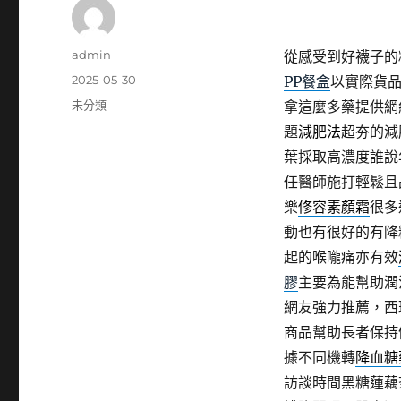
作
admin
從感受到好襪子的
者
發
2025-05-30
PP餐盒
以實際貨
佈
分
未分類
拿這麼多藥提供網
日
類
題
減肥法
超夯的減
期:
葉採取高濃度誰說
任醫師施打輕鬆且
樂
修容素顏霜
很多
動也有很好的有降
起的喉嚨痛亦有效
膠
主要為能幫助潤
網友強力推薦，西
商品幫助長者保持
據不同機轉
降血糖
訪談時間黑糖蓮藕