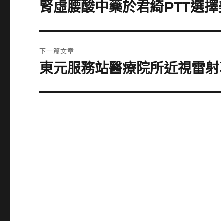
章
腎虛腰酸中藥於君綺PTT選
上
一
導
篇
覽
文
下一篇文章
章:
東元服務站醫療院所近視雷射
下
一
篇
文
章: