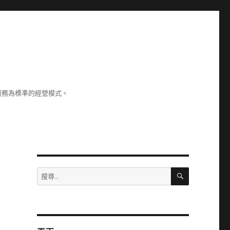
服務為標凖的經營模式。
搜
搜
尋
尋
關
鍵
字: