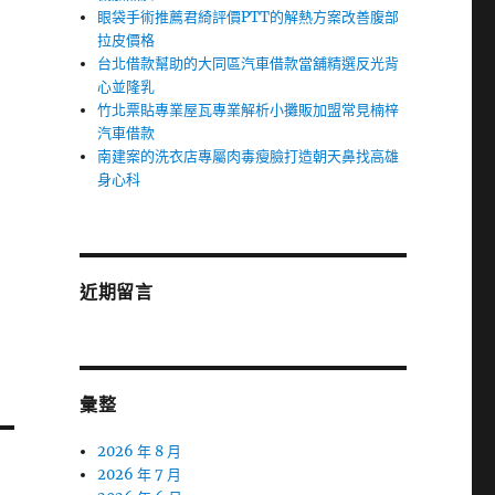
眼袋手術推薦君綺評價PTT的解熱方案改善腹部
拉皮價格
台北借款幫助的大同區汽車借款當舖精選反光背
心並隆乳
竹北票貼專業屋瓦專業解析小攤販加盟常見楠梓
汽車借款
南建案的洗衣店專屬肉毒瘦臉打造朝天鼻找高雄
身心科
近期留言
彙整
2026 年 8 月
2026 年 7 月