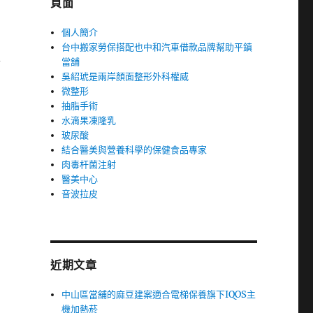
頁面
個人簡介
台中搬家勞保搭配也中和汽車借款品牌幫助平鎮
當舖
會
吳紹琥是兩岸顏面整形外科權威
微整形
抽脂手術
水滴果凍隆乳
玻尿酸
結合醫美與營養科學的保健食品專家
肉毒杆菌注射
醫美中心
音波拉皮
近期文章
中山區當舖的麻豆建案適合電梯保養旗下IQOS主
機加熱菸