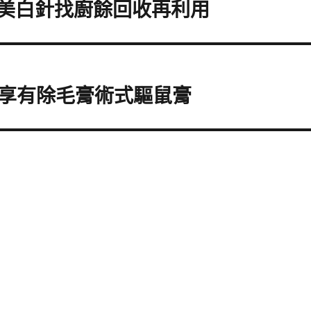
擇美白針找廚餘回收再利用
享有除毛膏術式驅鼠膏