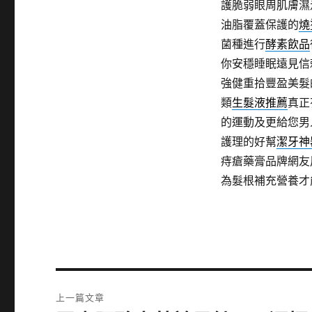
護脆弱眼周肌膚濕
油脂覆蓋保護的
燒
菌種進行
酵素飲品
你安穩睡眠遠見信
強健重拾豐盈美髮
類
生髮液推薦
真正
的運動及更給您男
護理的好幫
潔牙神
痔瘡藥膏品牌網友
為髮根補充營養才
文
上一篇文章