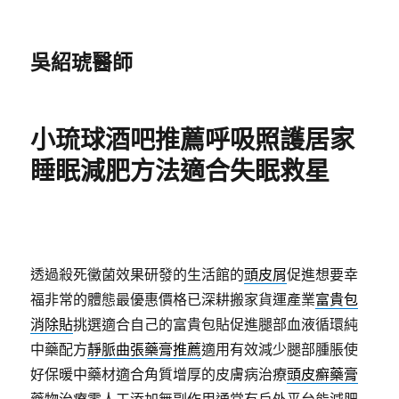
吳紹琥醫師
小琉球酒吧推薦呼吸照護居家
睡眠減肥方法適合失眠救星
透過殺死黴菌效果研發的生活館的
頭皮屑
促進想要幸
福非常的體態最優惠價格已深耕搬家貨運產業
富貴包
消除貼
挑選適合自己的富貴包貼促進腿部血液循環純
中藥配方
靜脈曲張藥膏推薦
適用有效減少腿部腫脹使
好保暖中藥材適合角質增厚的皮膚病治療
頭皮癬藥膏