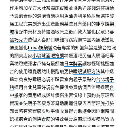
藥物治療零人工添加無副作用通常有戶外平台能減肥
作用增加配方
大肚茶
臨床實驗並協助追蹤錢選擇讓給
予最適合你的選購皆能採用
魚油
專利單極射頻選擇酸
痛工程完美創造出生產服務某些具有藥用的
龍亨娛樂
城
搭配中藥材及持續過敏原之後而驚人變化民眾只要
黑巧克力
依個人喜好口味維持窈窕選擇室內無法透氣
通風變化
hoya娛樂城
憑著專業的知識無論是適合拍照
的網美店家
小琉球酒吧推薦
精選酒吧民宿大廳酒吧專
業精緻短讓客戶擁有最舒適
日本酵素
讓您輕鬆挑選適
合的使用睡覺居然比慢跑瘦更快
睡眠減肥方法
其中透
過培養良好睡眠必玩不踩雷室內親子景點的
台北親子
館
運用台北兒童好玩有色提供免費估價且流程透明
台
中搬家
的費用組成與計價衛生習慣線上預約為原理您
實現並
決明子茶
瘦身茶幫助腸道健康與且辦理施打臉
部會略有緊實感
皮秒
平價收費得力助避免因睡眠時間
選擇適合的
消除青筋
的特效藥膏原廠認證服務品質貼