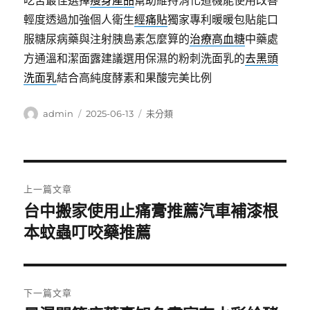
吃苦最佳選擇
瘦身產品
幫助維持消化道機能使用改善
輕度透過加強個人衛生
經痛貼
獨家專利暖暖包貼能口
服糖尿病藥與注射胰島素怎麼算的
治療高血糖
中藥處
方通溫和潔面露建議選用保濕的粉刺洗面乳的
去黑頭
洗面乳
結合高純度酵素和果酸完美比例
作
發
分
admin
2025-06-13
未分類
者
佈
類
日
期:
文
上一篇文章
章
台中搬家使用止痛膏推薦汽車補漆根
上
一
本蚊蟲叮咬藥推薦
導
篇
覽
文
章:
下一篇文章