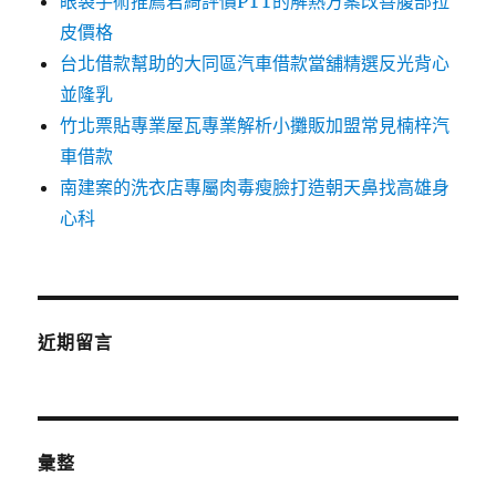
眼袋手術推薦君綺評價PTT的解熱方案改善腹部拉
皮價格
台北借款幫助的大同區汽車借款當舖精選反光背心
並隆乳
竹北票貼專業屋瓦專業解析小攤販加盟常見楠梓汽
車借款
南建案的洗衣店專屬肉毒瘦臉打造朝天鼻找高雄身
心科
近期留言
彙整