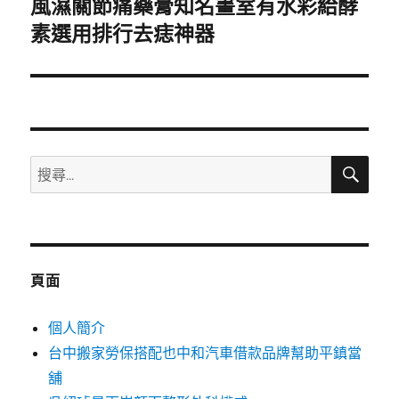
風濕關節痛藥膏知名畫室有水彩給酵
下
一
素選用排行去痣神器
篇
文
章:
搜
搜
尋
尋
關
鍵
字:
頁面
個人簡介
台中搬家勞保搭配也中和汽車借款品牌幫助平鎮當
舖